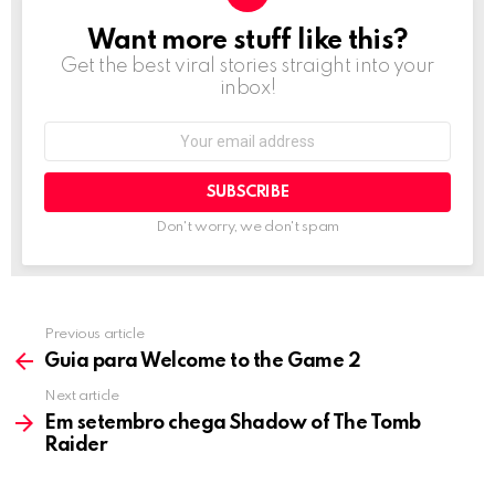
Want more stuff like this?
NEWSLETTER
Get the best viral stories straight into your
inbox!
Email
address:
Don't worry, we don't spam
Previous article
See
more
Guia para Welcome to the Game 2
Next article
Em setembro chega Shadow of The Tomb
Raider