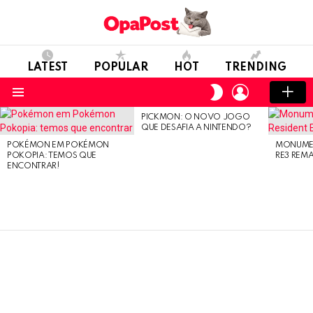
LATEST
POPULAR
HOT
TRENDING
LOGIN
SWITCH
SKIN
Menu
PICKMON: O NOVO JOGO
LATEST
QUE DESAFIA A NINTENDO?
STORIES
POKÉMON EM POKÉMON
MONUMEN
POKOPIA: TEMOS QUE
RE3 REM
ENCONTRAR!