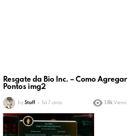
Resgate da Bio Inc. – Como Agregar
Pontos img2
by
Staff
há 7 anos
1.8k
Views