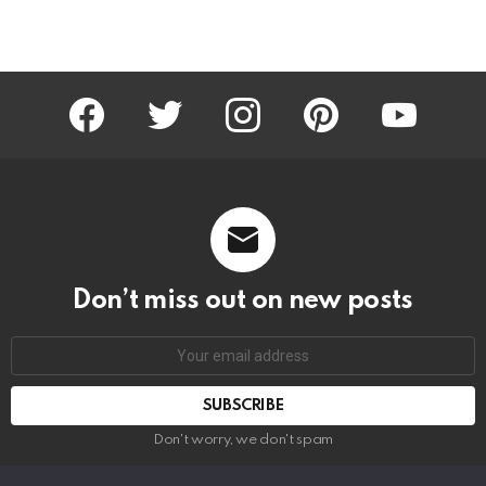
facebook
twitter
instagram
pinterest
youtube
Don’t miss out on new posts
Email
address:
Don't worry, we don't spam