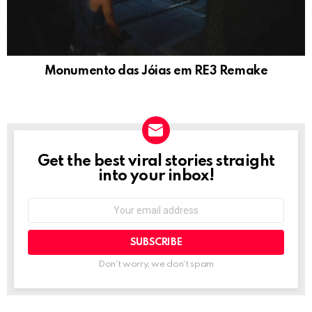
Monumento das Jóias em RE3 Remake
Get the best viral stories straight
NEWSLETTER
into your inbox!
Email
address:
Don't worry, we don't spam