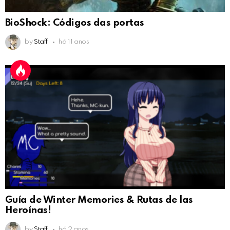
BioShock: Códigos das portas
by
Staff
há 11 anos
Guía de Winter Memories & Rutas de las
Heroínas!
by
Staff
há 2 anos