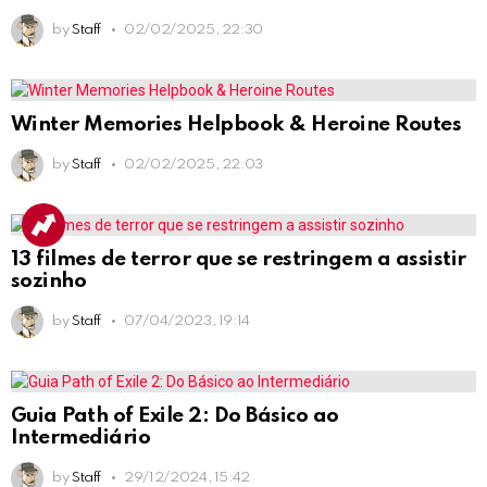
by
Staff
02/02/2025, 22:30
Winter Memories Helpbook & Heroine Routes
by
Staff
02/02/2025, 22:03
13 filmes de terror que se restringem a assistir
sozinho
by
Staff
07/04/2023, 19:14
Guia Path of Exile 2: Do Básico ao
Intermediário
by
Staff
29/12/2024, 15:42