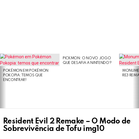
PICKMON: O NOVO JOGO
LATEST
QUE DESAFIA A NINTENDO?
STORIES
POKÉMON EM POKÉMON
MONUMEN
POKOPIA: TEMOS QUE
RE3 REM
ENCONTRAR!
Resident Evil 2 Remake – O Modo de
Sobrevivência de Tofu img10