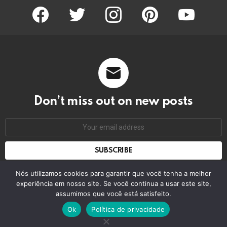
facebook
twitter
instagram
pinterest
youtube
Don’t miss out on new posts
Email
address:
Don't worry, we don't spam
Nós utilizamos cookies para garantir que você tenha a melhor
experiência em nosso site. Se você continua a usar este site,
assumimos que você está satisfeito.
© 2026 by bring the pixel. Remember to change this
Ok
Política de privacidade
Home
Contact us
GDPR Privacy policy