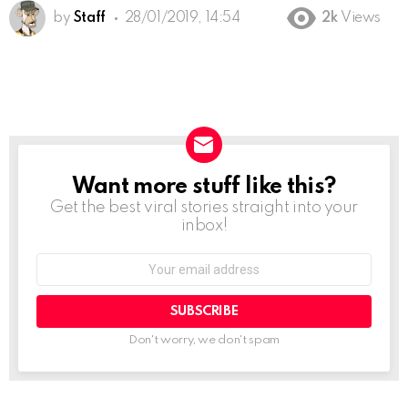
by
Staff
28/01/2019, 14:54
2k
Views
Want more stuff like this?
NEWSLETTER
Get the best viral stories straight into your
inbox!
Email
address:
Don't worry, we don't spam