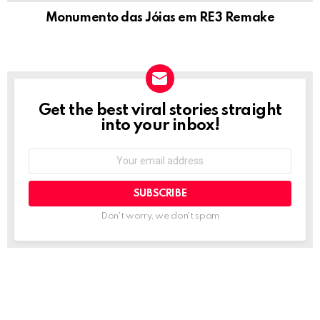
Monumento das Jóias em RE3 Remake
Get the best viral stories straight
NEWSLETTER
into your inbox!
Email
address:
Don't worry, we don't spam