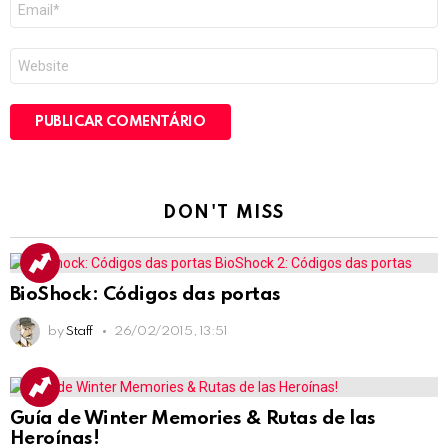
mail
*
Site
DON'T MISS
BioShock: Códigos das portas
by
Staff
26/02/2015, 13:51
Guía de Winter Memories & Rutas de las
Heroínas!