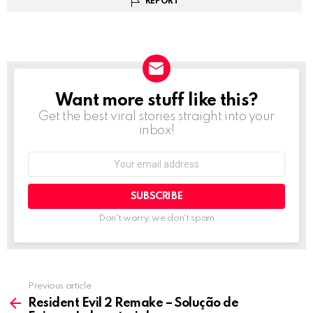
REPORT
Want more stuff like this?
NEWSLETTER
Get the best viral stories straight into your
inbox!
Email
address:
Don't worry, we don't spam
Previous article
See
more
Resident Evil 2 Remake – Solução de