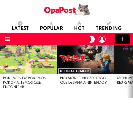
LATEST
POPULAR
HOT
TRENDING
LOGIN
SWITCH
SKIN
Menu
LATEST
STORIES
POKÉMON EM POKÉMON
PICKMON: O NOVO JOGO
MONUMEN
POKOPIA: TEMOS QUE
QUE DESAFIA A NINTENDO?
RE3 REM
ENCONTRAR!