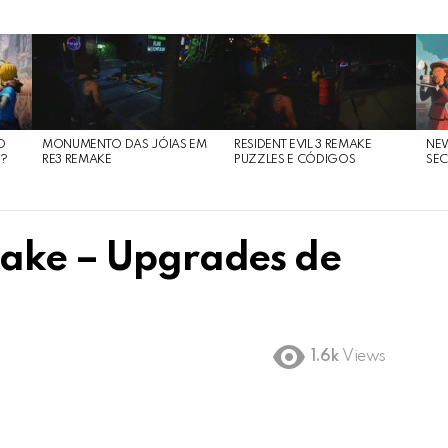
O
MONUMENTO DAS JÓIAS EM
RESIDENT EVIL 3 REMAKE
NE
O?
RE3 REMAKE
PUZZLES E CÓDIGOS
SEC
make – Upgrades de
1.6k
Views