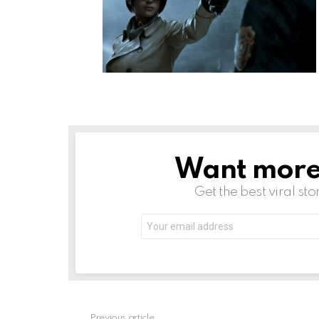
Want more s
NEWSLETTER
Get the best viral sto
Email
address:
Previous article