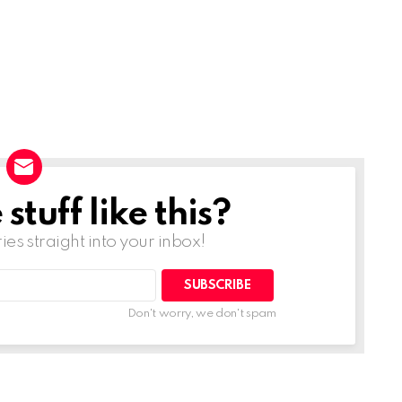
tuff like this?
ries straight into your inbox!
Don't worry, we don't spam