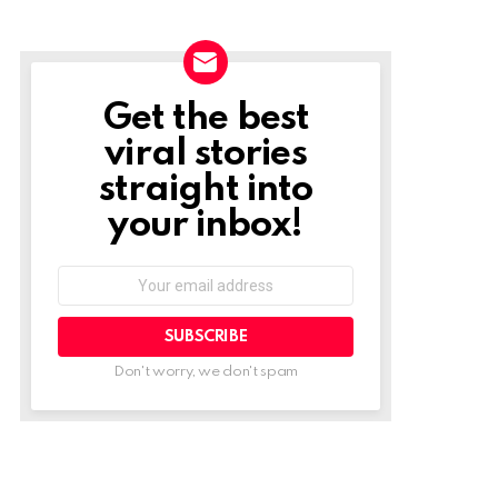
Get the best
NEWSLETTER
viral stories
straight into
your inbox!
Email
address:
Don't worry, we don't spam