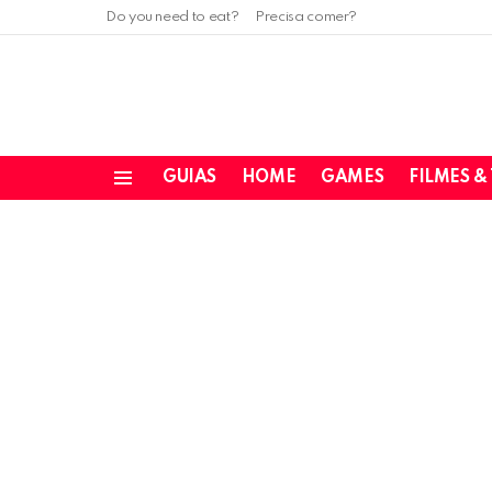
Do you need to eat?
Precisa comer?
GUIAS
HOME
GAMES
FILMES &
Menu