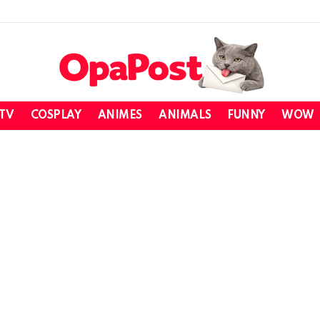
 TV
COSPLAY
ANIMES
ANIMALS
FUNNY
WOW