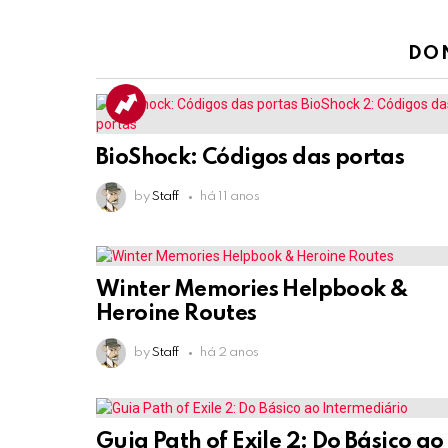
DO
BioShock: Códigos das portas
by
Staff
há 11 anos
Winter Memories Helpbook &
Heroine Routes
by
Staff
há 2 anos
Guia Path of Exile 2: Do Básico ao