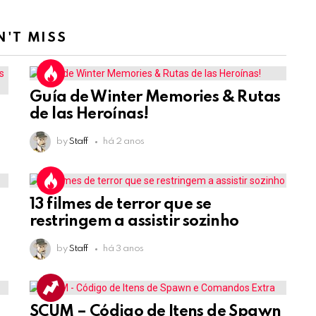
N'T MISS
Guía de Winter Memories & Rutas
de las Heroínas!
by
Staff
há 2 anos
13 filmes de terror que se
restringem a assistir sozinho
by
Staff
há 3 anos
SCUM – Código de Itens de Spawn