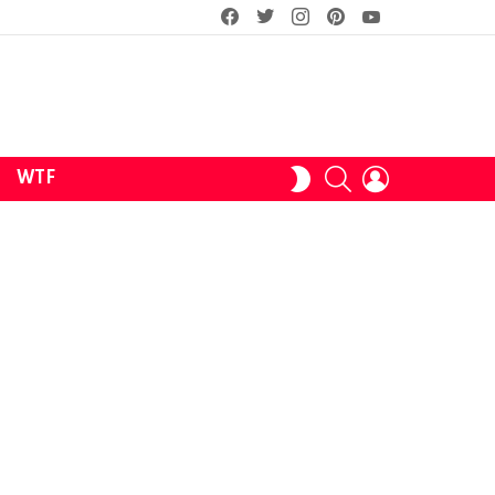
facebook
twitter
instagram
pinterest
youtube
SEARCH
LOGIN
SWITCH
WTF
SKIN