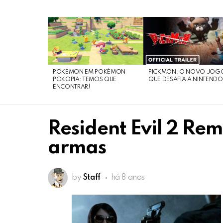
LATEST
STORIES
POKÉMON EM POKÉMON
PICKMON: O NOVO JOG
POKOPIA: TEMOS QUE
QUE DESAFIA A NINTEND
ENCONTRAR!
Resident Evil 2 Re
armas
by
Staff
há 8 anos