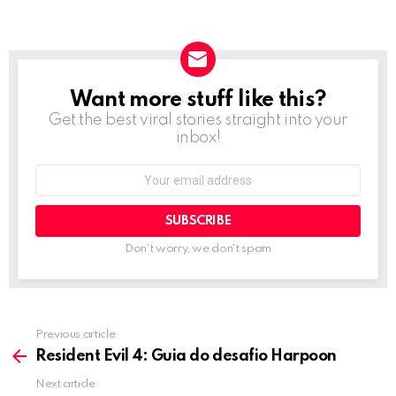
Want more stuff like this?
NEWSLETTER
Get the best viral stories straight into your
inbox!
Email
address:
Don't worry, we don't spam
Previous article
See
more
Resident Evil 4: Guia do desafio Harpoon
Next article