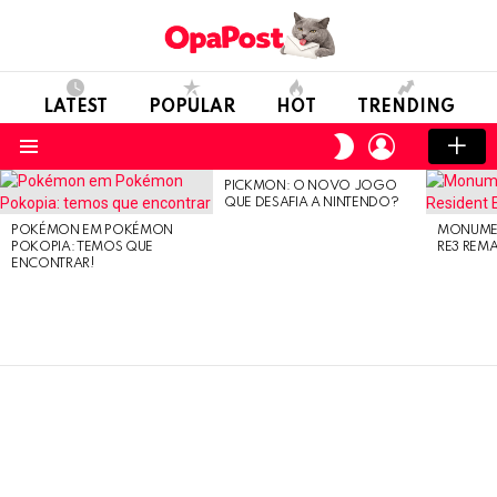
LATEST
POPULAR
HOT
TRENDING
LOGIN
SWITCH
SKIN
Menu
PICKMON: O NOVO JOGO
LATEST
QUE DESAFIA A NINTENDO?
STORIES
POKÉMON EM POKÉMON
MONUMEN
POKOPIA: TEMOS QUE
RE3 REM
ENCONTRAR!