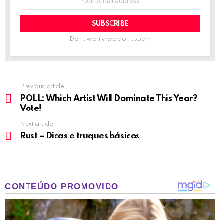
address:
Don't worry, we don't spam
Previous article
See
more
POLL: Which Artist Will Dominate This Year?
Vote!
Next article
Rust – Dicas e truques básicos