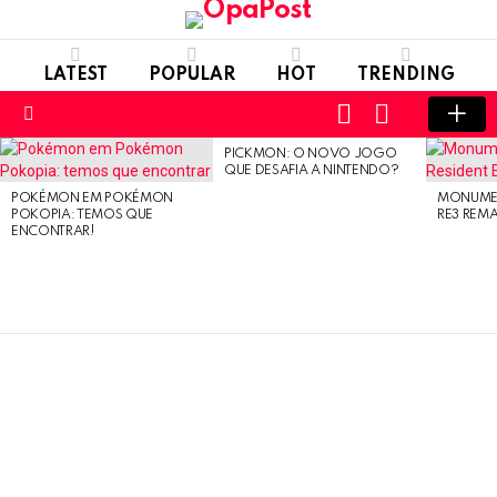
LATEST
POPULAR
HOT
TRENDING
LOGIN
SWITCH
SKIN
Menu
PICKMON: O NOVO JOGO
LATEST
QUE DESAFIA A NINTENDO?
STORIES
POKÉMON EM POKÉMON
MONUMEN
POKOPIA: TEMOS QUE
RE3 REM
ENCONTRAR!