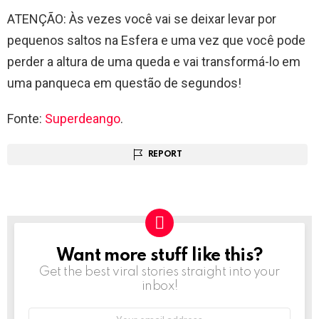
ATENÇÃO: Às vezes você vai se deixar levar por
pequenos saltos na Esfera e uma vez que você pode
perder a altura de uma queda e vai transformá-lo em
uma panqueca em questão de segundos!
Fonte:
Superdeango
.
REPORT
Want more stuff like this?
NEWSLETTER
Get the best viral stories straight into your
inbox!
Email