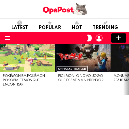
LATEST
POPULAR
HOT
TRENDING
LOGIN
SWITCH
SKIN
Menu
LATEST
STORIES
POKÉMON EM POKÉMON
PICKMON: O NOVO JOGO
MONUMEN
POKOPIA: TEMOS QUE
QUE DESAFIA A NINTENDO?
RE3 REM
ENCONTRAR!