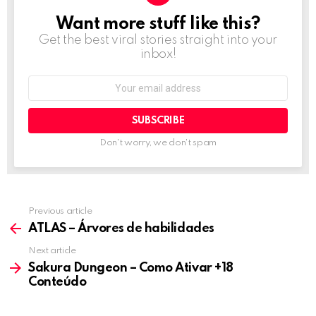
Want more stuff like this?
NEWSLETTER
Get the best viral stories straight into your
inbox!
Email
address:
Don't worry, we don't spam
Previous article
See
more
ATLAS – Árvores de habilidades
Next article
Sakura Dungeon – Como Ativar +18
Conteúdo