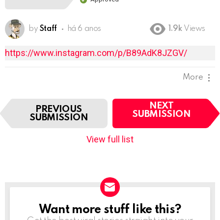
by
Staff
há 6 anos
1.9k
Views
https://www.instagram.com/p/B89AdK8JZGV/
More
I
NEXT
PREVIOUS
t
SUBMISSION
SUBMISSION
e
m
View full list
n
a
v
i
g
a
t
Want more stuff like this?
NEWSLETTER
i