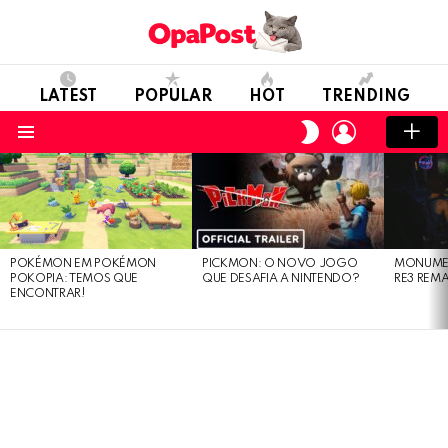
LATEST
POPULAR
HOT
TRENDING
LOGIN
SWITCH
SKIN
Menu
LATEST
STORIES
POKÉMON EM POKÉMON
PICKMON: O NOVO JOGO
MONUMEN
POKOPIA: TEMOS QUE
QUE DESAFIA A NINTENDO?
RE3 REM
ENCONTRAR!