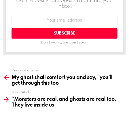
Get the best viral stories straight into your
o
inbox!
n
Email
address:
Don't worry, we don't spam
Previous article
See
more
My ghost shall comfort you and say, “you’ll
get through this too
Next article
“Monsters are real, and ghosts are real too.
They live inside us