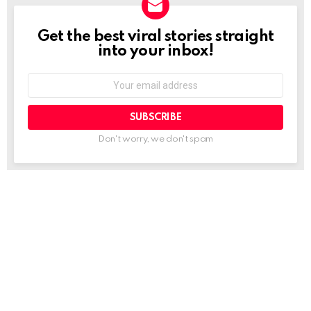
Get the best viral stories straight
NEWSLETTER
into your inbox!
Email
address:
Don't worry, we don't spam