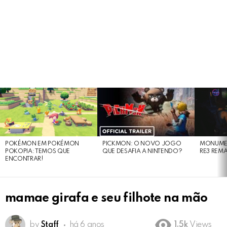
LATEST
STORIES
POKÉMON EM POKÉMON
PICKMON: O NOVO JOGO
MONUMEN
POKOPIA: TEMOS QUE
QUE DESAFIA A NINTENDO?
RE3 REM
ENCONTRAR!
mamae girafa e seu filhote na mão
by
Staff
há 6 anos
1.5k
Views