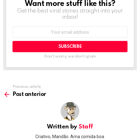
Want more stuff like this?
NEWSLETTER
Get the best viral stories straight into your
inbox!
Email
address:
Don't worry, we don't spam
Previous article
See
more
Post anterior
Written by
Staff
Criativo, Mandão. Ama comida boa.