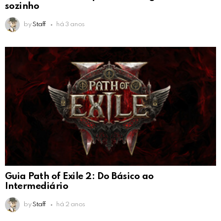
sozinho
by
Staff
há 3 anos
Guia Path of Exile 2: Do Básico ao
Intermediário
by
Staff
há 2 anos