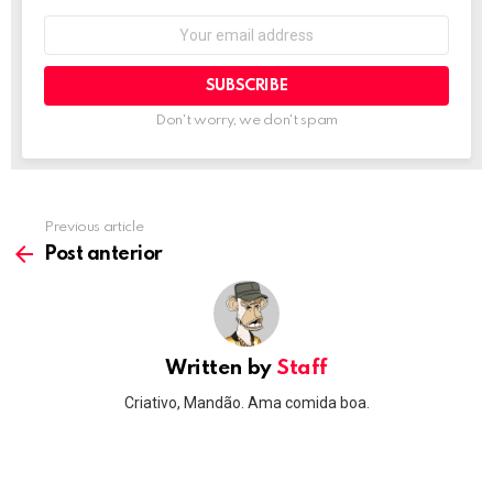
Email
address:
Don't worry, we don't spam
Previous article
See
more
Post anterior
Written by
Staff
Criativo, Mandão. Ama comida boa.