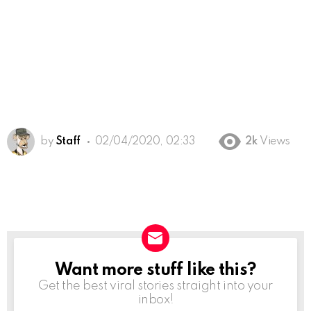
by
Staff
02/04/2020, 02:33
2k
Views
Want more stuff like this?
NEWSLETTER
Get the best viral stories straight into your
inbox!