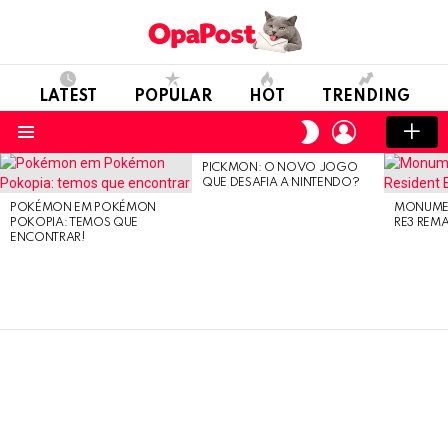
LATEST
POPULAR
HOT
TRENDING
LOGIN
SWITCH
SKIN
Menu
PICKMON: O NOVO JOGO
LATEST
QUE DESAFIA A NINTENDO?
STORIES
POKÉMON EM POKÉMON
MONUMEN
POKOPIA: TEMOS QUE
RE3 REM
ENCONTRAR!