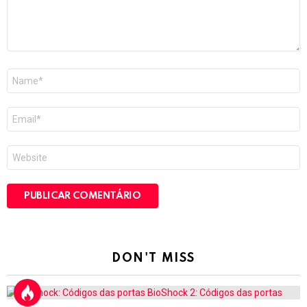
Nome
*
E-
mail
*
Site
DON'T MISS