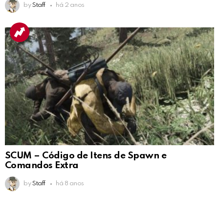
by
Staff
há 2 anos
SCUM – Código de Itens de Spawn e
Comandos Extra
by
Staff
há 8 anos