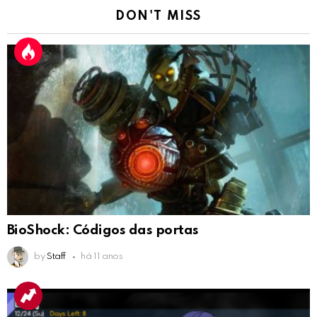
DON'T MISS
BioShock: Códigos das portas
by
Staff
há 11 anos