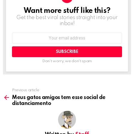
Want more stuff like this?
NEWSLETTER
Get the best viral stories straight into your
inbox!
Email
address:
Don't worry, we don't spam
Previous article
See
more
Meus gatos amigos tem esse social de
distanciamento