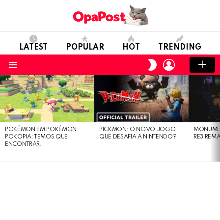
LATEST
POPULAR
HOT
TRENDING
LOGIN
SWITCH
SKIN
Menu
LATEST
STORIES
POKÉMON EM POKÉMON
PICKMON: O NOVO JOGO
MONUMEN
POKOPIA: TEMOS QUE
QUE DESAFIA A NINTENDO?
RE3 REM
ENCONTRAR!