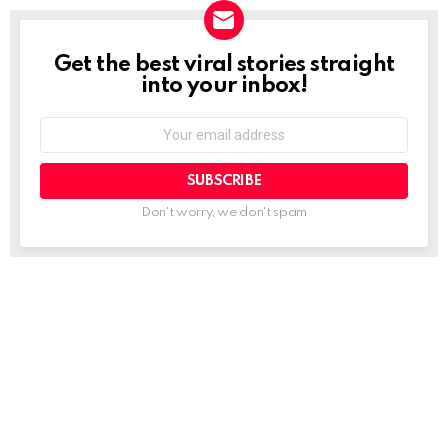
Get the best viral stories straight
NEWSLETTER
into your inbox!
Email
address:
Don't worry, we don't spam