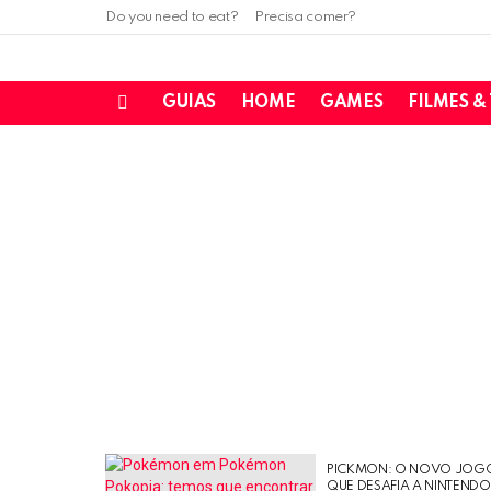
Do you need to eat?
Precisa comer?
GUIAS
HOME
GAMES
FILMES &
Menu
PICKMON: O NOVO JOG
LATEST
QUE DESAFIA A NINTEND
STORIES