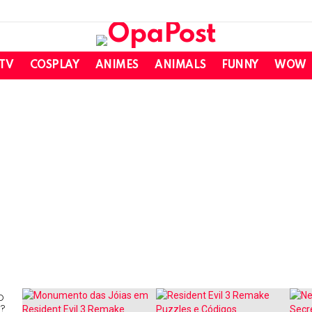
 TV
COSPLAY
ANIMES
ANIMALS
FUNNY
WOW
O
O?