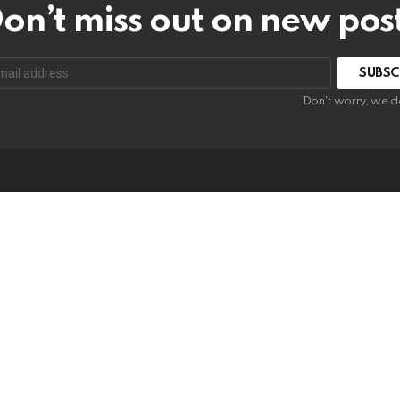
on’t miss out on new pos
:
Don't worry, we d