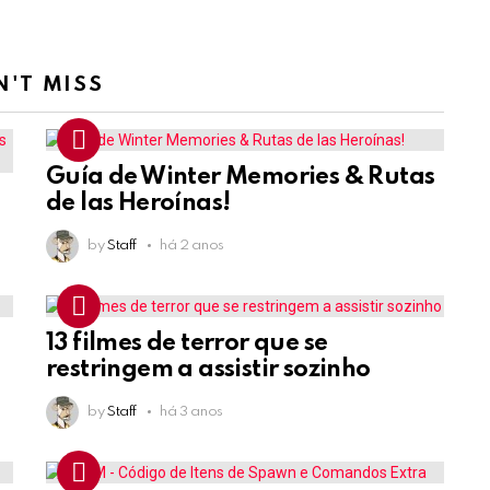
N'T MISS
Guía de Winter Memories & Rutas
de las Heroínas!
by
Staff
há 2 anos
13 filmes de terror que se
restringem a assistir sozinho
by
Staff
há 3 anos