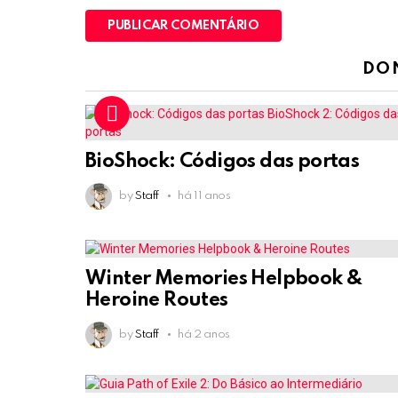
DO
BioShock: Códigos das portas
by
Staff
há 11 anos
Winter Memories Helpbook &
Heroine Routes
by
Staff
há 2 anos