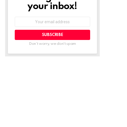
your inbox!
Email
address:
Don't worry, we don't spam