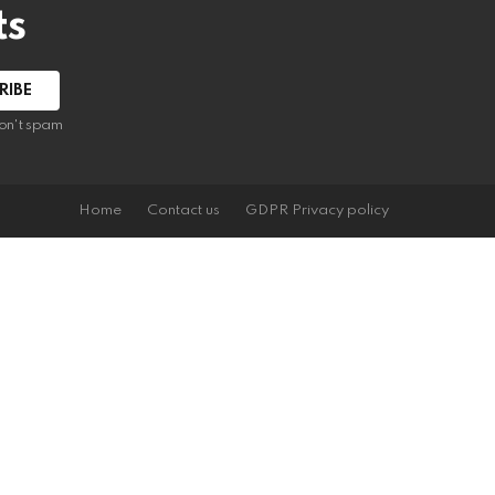
ts
on't spam
Home
Contact us
GDPR Privacy policy