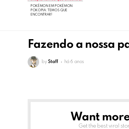
POKÉMON EM POKÉMON
POKOPIA: TEMOS QUE
ENCONTRAR!
Fazendo a nossa p
by
Staff
há 6 anos
Want more s
NEWSLETTER
Get the best viral sto