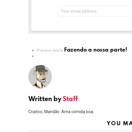
Email
address:
Fazendo a nossa parte!
See
Previous article
more
Written by
Staff
Criativo, Mandão. Ama comida boa.
YOU MA