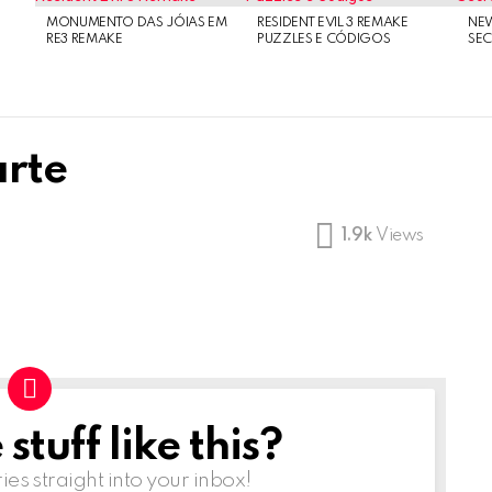
MONUMENTO DAS JÓIAS EM
RESIDENT EVIL 3 REMAKE
NE
RE3 REMAKE
PUZZLES E CÓDIGOS
SEC
arte
1.9k
Views
tuff like this?
ries straight into your inbox!