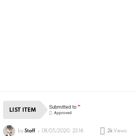
Submitted to
""
LIST ITEM
Approved
by
Staff
08/05/2020, 23:16
2k
Views