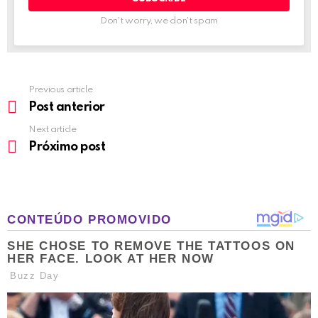
Don't worry, we don't spam
Previous article
See
more
Post anterior
Next article
Próximo post