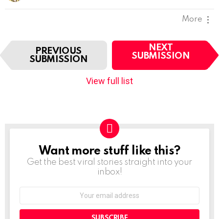
More
I
NEXT
PREVIOUS
t
SUBMISSION
SUBMISSION
e
m
View full list
n
a
v
i
g
a
t
Want more stuff like this?
NEWSLETTER
i
Get the best viral stories straight into your
o
inbox!
n
Email
address: