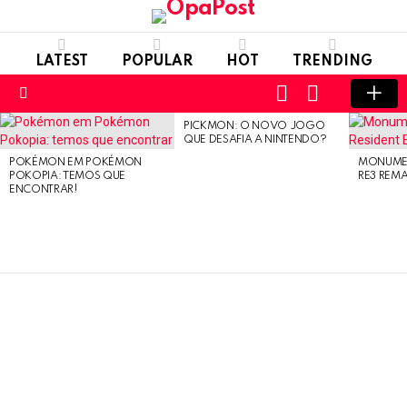
LATEST
POPULAR
HOT
TRENDING
LOGIN
SWITCH
SKIN
Menu
PICKMON: O NOVO JOGO
LATEST
QUE DESAFIA A NINTENDO?
STORIES
POKÉMON EM POKÉMON
MONUMEN
POKOPIA: TEMOS QUE
RE3 REM
ENCONTRAR!