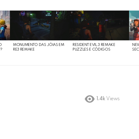
O
MONUMENTO DAS JÓIAS EM
RESIDENT EVIL 3 REMAKE
NE
O?
RE3 REMAKE
PUZZLES E CÓDIGOS
SEC
1.4k
Views