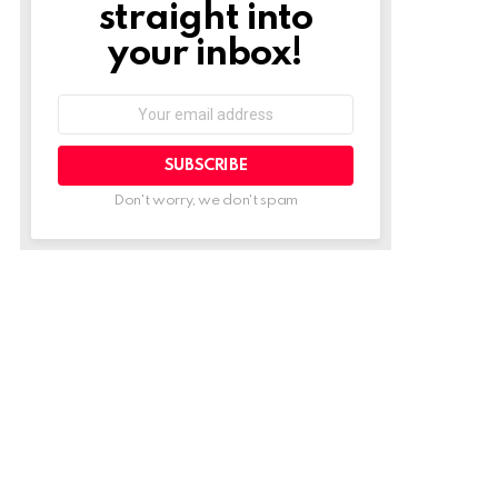
straight into
your inbox!
Email
address:
Don't worry, we don't spam