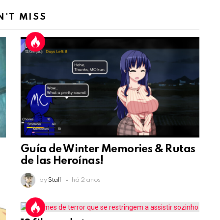
N'T MISS
Guía de Winter Memories & Rutas
de las Heroínas!
by
Staff
há 2 anos