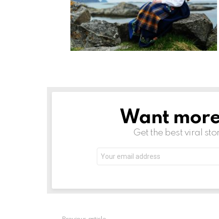
Want more s
NEWSLETTER
Get the best viral sto
Email
address: