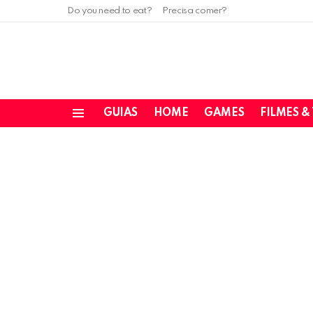
Do you need to eat?
Precisa comer?
GUIAS
HOME
GAMES
FILMES &
Menu