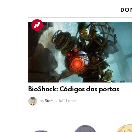
DO
BioShock: Códigos das portas
by
Staff
há 11 anos