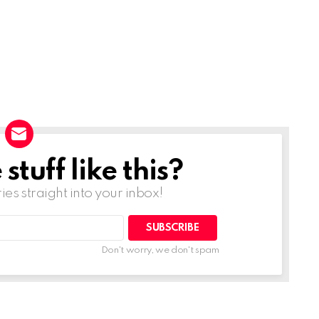
tuff like this?
ries straight into your inbox!
Don't worry, we don't spam