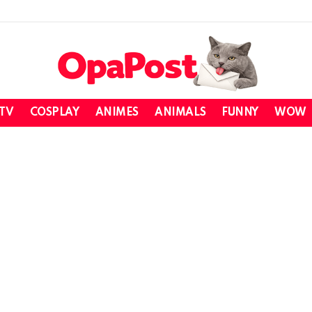
 TV
COSPLAY
ANIMES
ANIMALS
FUNNY
WOW