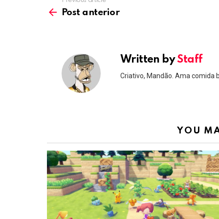
Previous article
See
more
Post anterior
Written by
Staff
Criativo, Mandão. Ama comida 
YOU MA