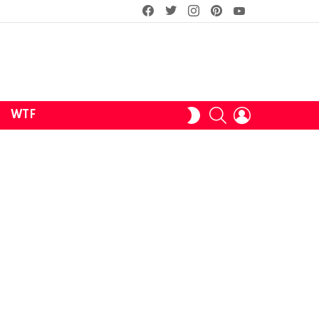
facebook
twitter
instagram
pinterest
youtube
SEARCH
LOGIN
SWITCH
WTF
SKIN