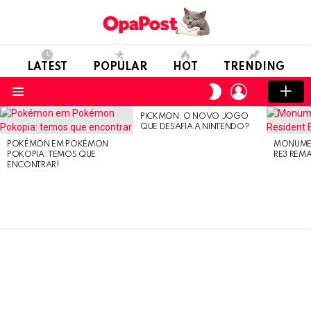
LATEST
POPULAR
HOT
TRENDING
LOGIN
SWITCH
SKIN
Menu
PICKMON: O NOVO JOGO
LATEST
QUE DESAFIA A NINTENDO?
STORIES
POKÉMON EM POKÉMON
MONUMEN
POKOPIA: TEMOS QUE
RE3 REM
ENCONTRAR!