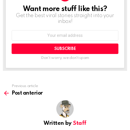
Want more stuff like this?
NEWSLETTER
Get the best viral stories straight into your
inbox!
Email
address:
Don't worry, we don't spam
Previous article
See
more
Post anterior
Written by
Staff