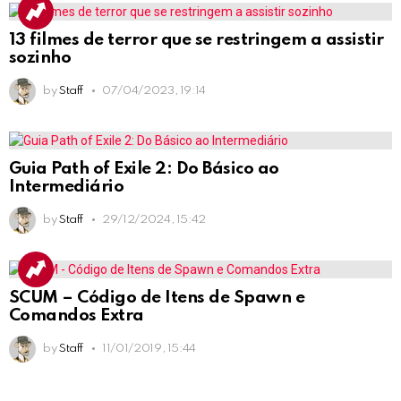
13 filmes de terror que se restringem a assistir
sozinho
by
Staff
07/04/2023, 19:14
Guia Path of Exile 2: Do Básico ao
Intermediário
by
Staff
29/12/2024, 15:42
SCUM – Código de Itens de Spawn e
Comandos Extra
by
Staff
11/01/2019, 15:44