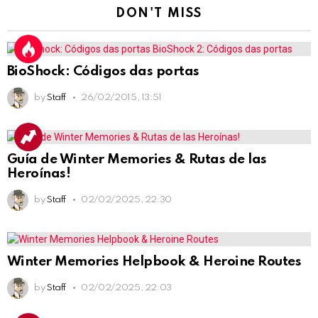
DON'T MISS
BioShock: Códigos das portas
by
Staff
26/02/2015, 13:51
Guía de Winter Memories & Rutas de las
Heroínas!
by
Staff
02/02/2025, 22:30
Winter Memories Helpbook & Heroine Routes
by
Staff
02/02/2025, 22:03