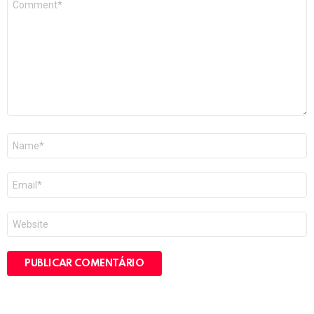
*
Nome
*
E-
mail
*
Site