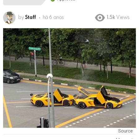
by
Staff
há 6 anos
1.5k
Views
Source