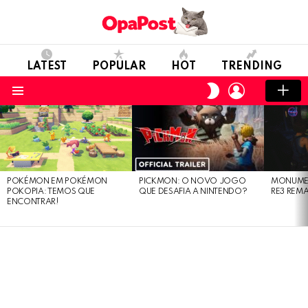
LATEST
POPULAR
HOT
TRENDING
LOGIN
SWITCH
SKIN
Menu
LATEST
STORIES
POKÉMON EM POKÉMON
PICKMON: O NOVO JOGO
MONUMEN
POKOPIA: TEMOS QUE
QUE DESAFIA A NINTENDO?
RE3 REM
ENCONTRAR!