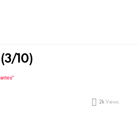
 (3/10)
santes"
2k
Views