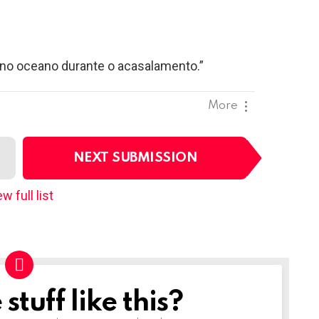
no oceano durante o acasalamento.”
More
NEXT SUBMISSION
w full list
tuff like this?