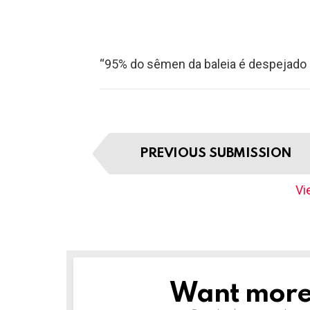
“95% do sêmen da baleia é despejado 
I
PREVIOUS SUBMISSION
t
e
Vie
m
n
a
v
i
g
Want more s
NEWSLETTER
a