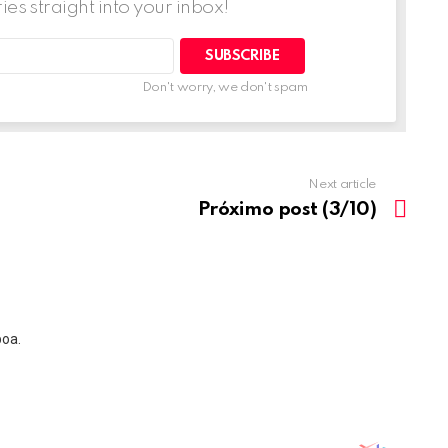
ries straight into your inbox!
Don't worry, we don't spam
Next article
Próximo post (3/10)
boa.