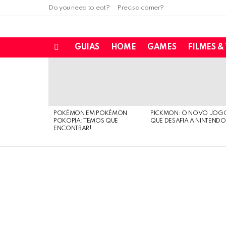
Do you need to eat?
Precisa comer?
GUIAS
HOME
GAMES
FILMES &
Menu
LATEST
STORIES
POKÉMON EM POKÉMON
PICKMON: O NOVO JOG
POKOPIA: TEMOS QUE
QUE DESAFIA A NINTEND
ENCONTRAR!