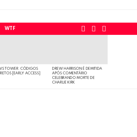
SEARCH
LOGIN
SWITCH
WTF
SKIN
WS TOWER: CÓDIGOS
DREW HARRISON É DEMITIDA
RETOS [EARLY ACCESS]
APÓS COMENTÁRIO
CELEBRANDO MORTE DE
CHARLIE KIRK