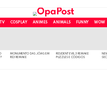
 TV
COSPLAY
ANIMES
ANIMALS
FUNNY
WOW
O
MONUMENTO DAS JÓIAS EM
RESIDENT EVIL 3 REMAKE
NE
O?
RE3 REMAKE
PUZZLES E CÓDIGOS
SEC