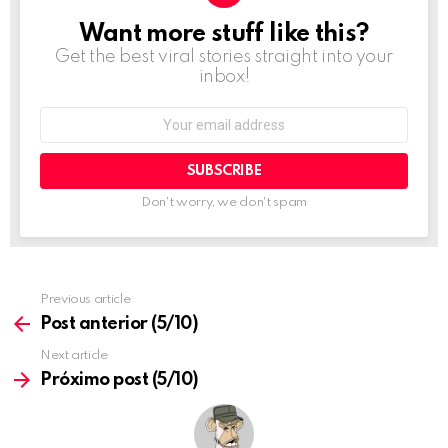
a
t
Want more stuff like this?
NEWSLETTER
i
Get the best viral stories straight into your
o
inbox!
n
Email
address:
Don't worry, we don't spam
Previous article
See
more
Post anterior (5/10)
Next article
Próximo post (5/10)