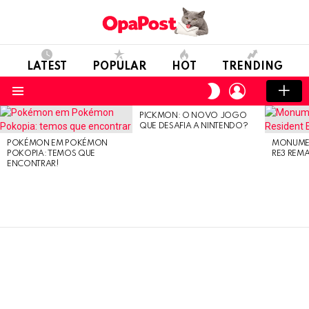
LATEST
POPULAR
HOT
TRENDING
LOGIN
SWITCH
SKIN
Menu
PICKMON: O NOVO JOGO
LATEST
QUE DESAFIA A NINTENDO?
STORIES
POKÉMON EM POKÉMON
MONUMEN
POKOPIA: TEMOS QUE
RE3 REM
ENCONTRAR!