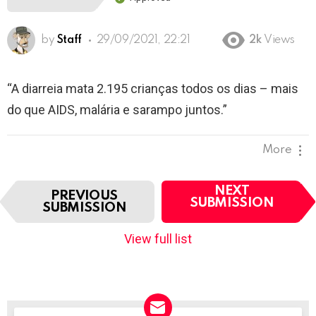
by
Staff
29/09/2021, 22:21
2k
Views
“A diarreia mata 2.195 crianças todos os dias – mais
do que AIDS, malária e sarampo juntos.”
More
I
NEXT
PREVIOUS
t
SUBMISSION
SUBMISSION
e
m
View full list
n
a
v
i
g