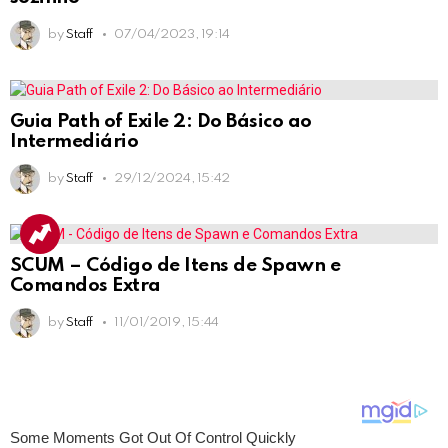
by
Staff
07/04/2023, 19:14
Guia Path of Exile 2: Do Básico ao
Intermediário
by
Staff
29/12/2024, 15:42
SCUM – Código de Itens de Spawn e
Comandos Extra
by
Staff
11/01/2019, 15:44