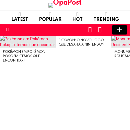
LATEST
POPULAR
HOT
TRENDING
LOGIN
SWITCH
SKIN
Menu
PICKMON: O NOVO JOGO
LATEST
QUE DESAFIA A NINTENDO?
STORIES
POKÉMON EM POKÉMON
MONUMEN
POKOPIA: TEMOS QUE
RE3 REM
ENCONTRAR!