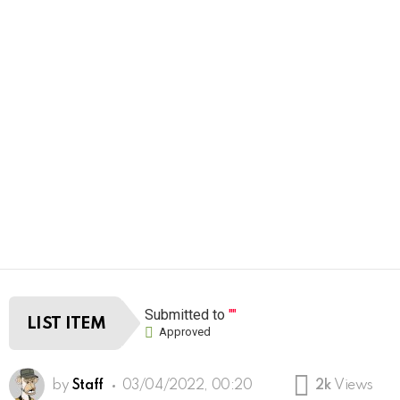
Submitted to
""
LIST ITEM
Approved
by
Staff
03/04/2022, 00:20
2k
Views