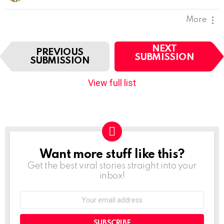
More
I
NEXT
PREVIOUS
t
SUBMISSION
SUBMISSION
e
m
View full list
n
a
v
i
g
a
t
Want more stuff like this?
NEWSLETTER
i
Get the best viral stories straight into your
o
inbox!
n
Email
address: