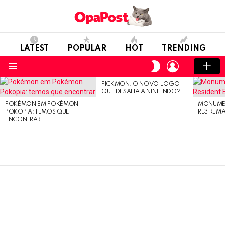
LATEST
POPULAR
HOT
TRENDING
LOGIN
SWITCH
SKIN
Menu
PICKMON: O NOVO JOGO
LATEST
QUE DESAFIA A NINTENDO?
STORIES
POKÉMON EM POKÉMON
MONUMEN
POKOPIA: TEMOS QUE
RE3 REM
ENCONTRAR!