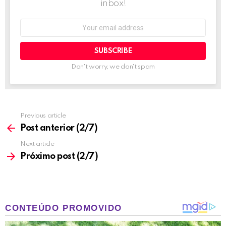
o
inbox!
n
Email
address:
Don't worry, we don't spam
Previous article
See
more
Post anterior (2/7)
Next article
Próximo post (2/7)