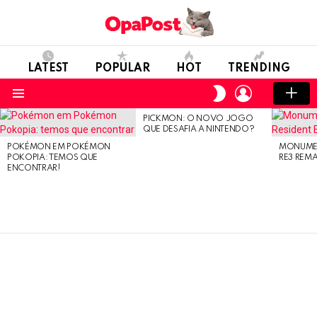
LATEST
POPULAR
HOT
TRENDING
LOGIN
SWITCH
SKIN
Menu
PICKMON: O NOVO JOGO
LATEST
QUE DESAFIA A NINTENDO?
STORIES
POKÉMON EM POKÉMON
MONUMEN
POKOPIA: TEMOS QUE
RE3 REM
ENCONTRAR!