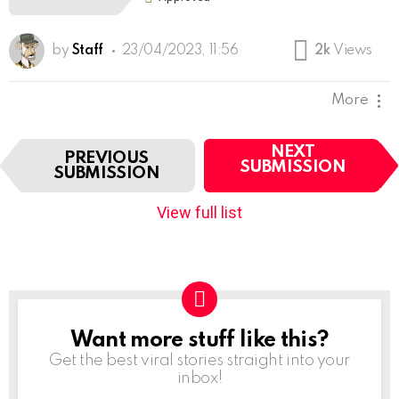
by
Staff
23/04/2023, 11:56
2k
Views
More
I
NEXT
PREVIOUS
t
SUBMISSION
SUBMISSION
e
m
View full list
n
a
v
i
g
a
t
Want more stuff like this?
NEWSLETTER
i
Get the best viral stories straight into your
o
inbox!
n