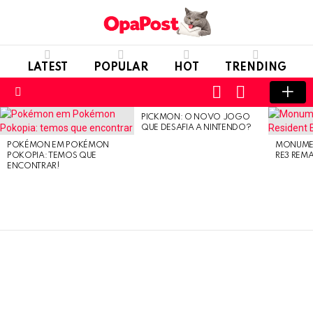
LATEST
POPULAR
HOT
TRENDING
LOGIN
SWITCH
SKIN
Menu
PICKMON: O NOVO JOGO
LATEST
QUE DESAFIA A NINTENDO?
STORIES
POKÉMON EM POKÉMON
MONUMEN
POKOPIA: TEMOS QUE
RE3 REM
ENCONTRAR!