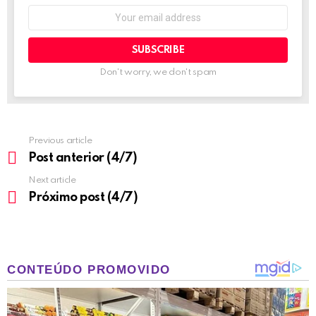
Email
address:
Don't worry, we don't spam
Previous article
See
more
Post anterior (4/7)
Next article
Próximo post (4/7)