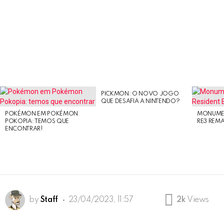
PICKMON: O NOVO JOGO
LATEST
QUE DESAFIA A NINTENDO?
STORIES
POKÉMON EM POKÉMON
MONUMEN
POKOPIA: TEMOS QUE
RE3 REM
ENCONTRAR!
by
Staff
23/04/2023, 11:57
2k
Views