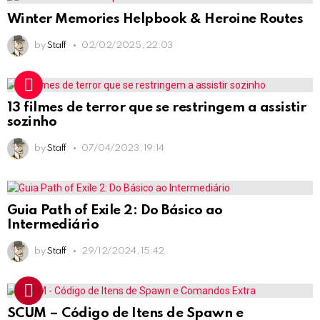
Winter Memories Helpbook & Heroine Routes
by
Staff
02/02/2025, 22:03
13 filmes de terror que se restringem a assistir
sozinho
by
Staff
07/04/2023, 19:14
Guia Path of Exile 2: Do Básico ao
Intermediário
by
Staff
29/12/2024, 15:42
SCUM – Código de Itens de Spawn e