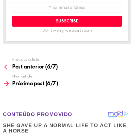
Email
address:
Don't worry, we don't spam
Previous article
See
more
Post anterior (6/7)
Next article
Próximo post (6/7)