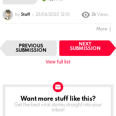
by
Staff
23/04/2023, 12:01
2k
Views
More
I
NEXT
PREVIOUS
t
SUBMISSION
SUBMISSION
e
m
View full list
n
a
v
i
g
a
t
Want more stuff like this?
NEWSLETTER
i
Get the best viral stories straight into your
o
inbox!
n