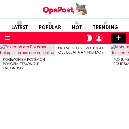
LATEST
POPULAR
HOT
TRENDING
LOGIN
SWITCH
SKIN
Menu
PICKMON: O NOVO JOGO
LATEST
QUE DESAFIA A NINTENDO?
STORIES
POKÉMON EM POKÉMON
MONUMEN
POKOPIA: TEMOS QUE
RE3 REM
ENCONTRAR!