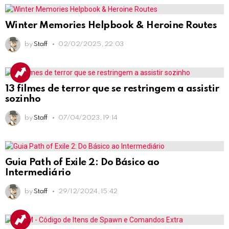
Winter Memories Helpbook & Heroine Routes
by
Staff
02/02/2025, 22:03
13 filmes de terror que se restringem a assistir
sozinho
by
Staff
07/04/2023, 19:14
Guia Path of Exile 2: Do Básico ao
Intermediário
by
Staff
29/12/2024, 15:42