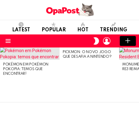
LATEST
POPULAR
HOT
TRENDING
LOGIN
SWITCH
SKIN
Menu
PICKMON: O NOVO JOGO
LATEST
QUE DESAFIA A NINTENDO?
STORIES
POKÉMON EM POKÉMON
MONUMEN
POKOPIA: TEMOS QUE
RE3 REM
ENCONTRAR!