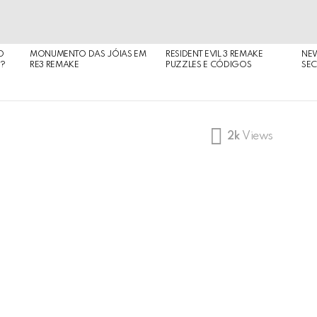
O
MONUMENTO DAS JÓIAS EM
RESIDENT EVIL 3 REMAKE
NE
O?
RE3 REMAKE
PUZZLES E CÓDIGOS
SEC
2k
Views