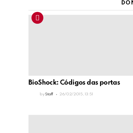
DO
BioShock: Códigos das portas
by
Staff
26/02/2015, 13:51