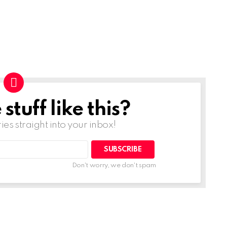
tuff like this?
ries straight into your inbox!
Don't worry, we don't spam