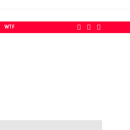
SEARCH
LOGIN
SWITCH
WTF
SKIN