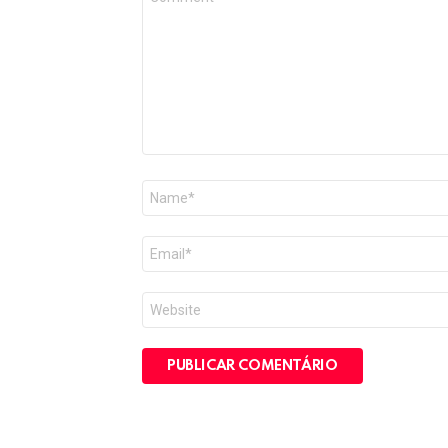
*
Nome
*
E-
mail
*
Site