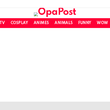
 TV
COSPLAY
ANIMES
ANIMALS
FUNNY
WOW