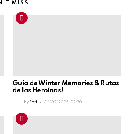
N'T MISS
Guía de Winter Memories & Rutas
de las Heroínas!
by
Staff
02/02/2025, 22:30