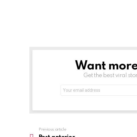
Want more s
NEWSLETTER
Get the best viral sto
Email
address:
Previous article
See
more