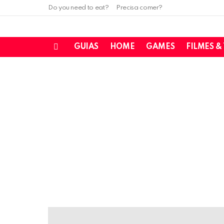
Do you need to eat?
Precisa comer?
GUIAS
HOME
GAMES
FILMES &
Menu
LATEST
STORIES