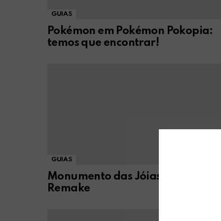
GUIAS
Pokémon em Pokémon Pokopia:
temos que encontrar!
GUIAS
Monumento das Jóias em RE3
Remake