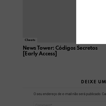
Cheats
News Tower: Códigos Secretos
[Early Access]
DEIXE U
O seu endereço de e-mail não será publicado.
Ca
Comentário