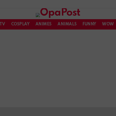
 TV
COSPLAY
ANIMES
ANIMALS
FUNNY
WOW