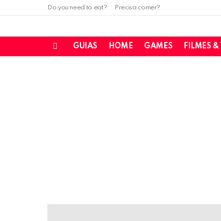
Do you need to eat?
Precisa comer?
GUIAS
HOME
GAMES
FILMES &
Menu
LATEST
STORIES