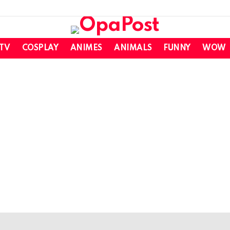
 TV
COSPLAY
ANIMES
ANIMALS
FUNNY
WOW