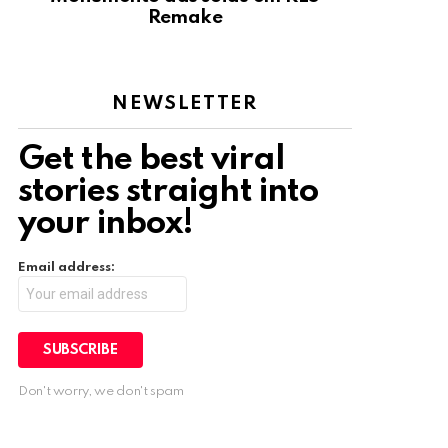
Remake
NEWSLETTER
Get the best viral
stories straight into
your inbox!
Email address:
Don't worry, we don't spam