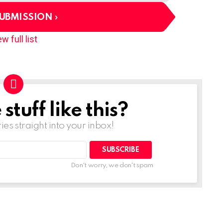
SUBMISSION
w full list
tuff like this?
ries straight into your inbox!
Don't worry, we don't spam