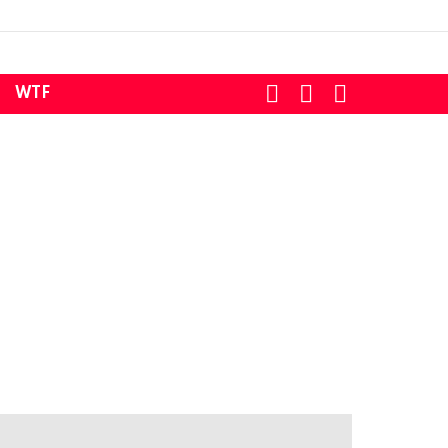
SEARCH
LOGIN
SWITCH
WTF
SKIN