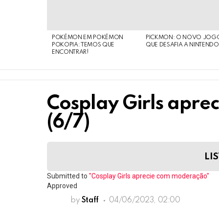
POKÉMON EM POKÉMON
PICKMON: O NOVO JOG
POKOPIA: TEMOS QUE
QUE DESAFIA A NINTEND
ENCONTRAR!
Cosplay Girls apr
(6/7)
LIS
Submitted to
"Cosplay Girls aprecie com moderação"
Approved
by
Staff
04/06/2023, 02:00