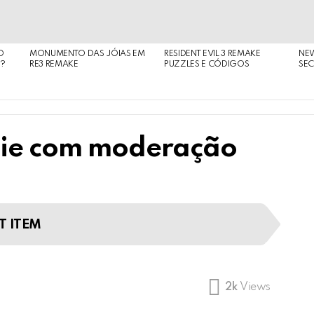
O
MONUMENTO DAS JÓIAS EM
RESIDENT EVIL 3 REMAKE
NE
O?
RE3 REMAKE
PUZZLES E CÓDIGOS
SEC
ecie com moderação
T ITEM
2k
Views