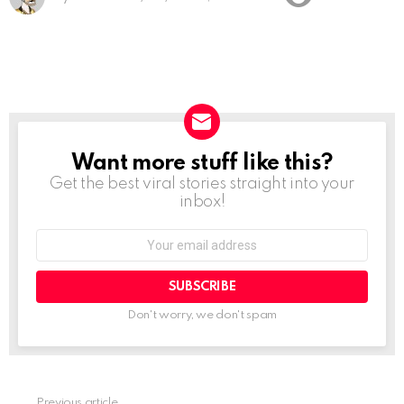
Want more stuff like this?
NEWSLETTER
Get the best viral stories straight into your
inbox!
Email
address:
Don't worry, we don't spam
Previous article