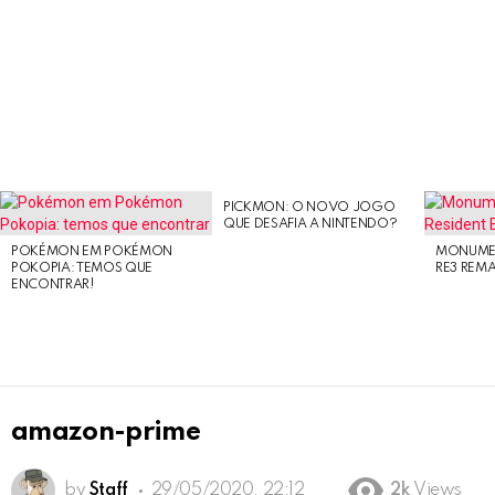
PICKMON: O NOVO JOGO
LATEST
QUE DESAFIA A NINTENDO?
STORIES
POKÉMON EM POKÉMON
MONUMEN
POKOPIA: TEMOS QUE
RE3 REM
ENCONTRAR!
amazon-prime
by
Staff
29/05/2020, 22:12
2k
Views