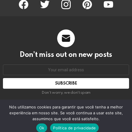
facebook
twitter
instagram
pinterest
youtube
Don’t miss out on new posts
Email
address:
Don't worry, we don't spam
Nós utilizamos cookies para garantir que você tenha a melhor
experiência em nosso site. Se você continua a usar este site,
© 2026 by bring the pixel. Remember to change this
assumimos que você está satisfeito.
Home
Contact us
GDPR Privacy policy
Ok
Política de privacidade