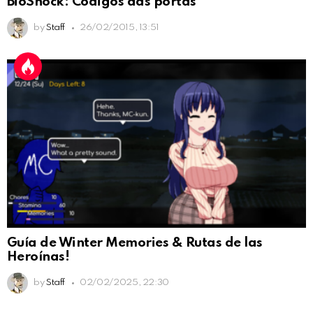
BioShock: Códigos das portas
by
Staff
26/02/2015, 13:51
Guía de Winter Memories & Rutas de las
Heroínas!
by
Staff
02/02/2025, 22:30