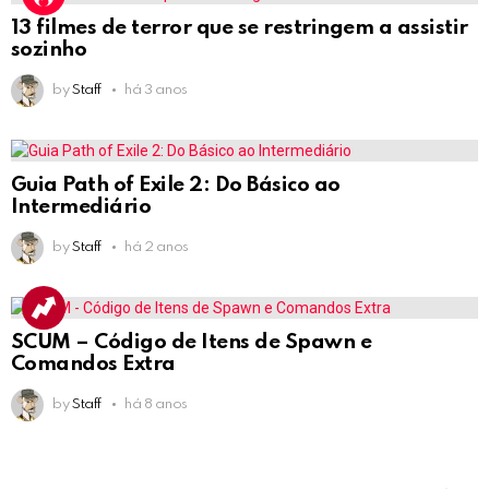
13 filmes de terror que se restringem a assistir
sozinho
by
Staff
há 3 anos
Guia Path of Exile 2: Do Básico ao
Intermediário
by
Staff
há 2 anos
SCUM – Código de Itens de Spawn e
Comandos Extra
by
Staff
há 8 anos