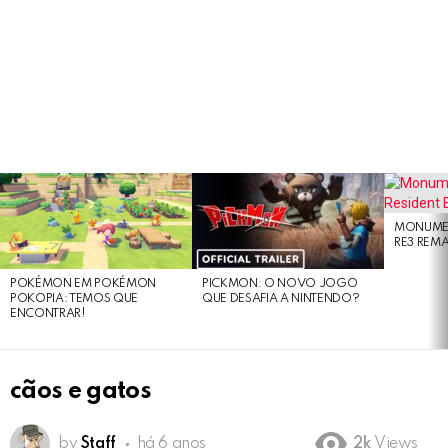
LATEST
STORIES
MONUMEN
RE3 REM
POKÉMON EM POKÉMON
PICKMON: O NOVO JOGO
POKOPIA: TEMOS QUE
QUE DESAFIA A NINTENDO?
ENCONTRAR!
cãos e gatos
by
Staff
há 6 anos
2k
Views