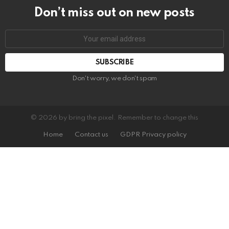
Don’t miss out on new posts
Email
address:
Don't worry, we don't spam
© 2026 by bring the pixel. Remember to change this
Home
Contact us
GDPR Privacy policy