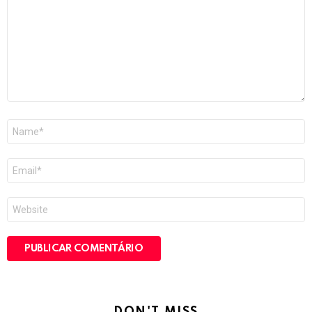
Nome
*
E-
mail
*
Site
DON'T MISS