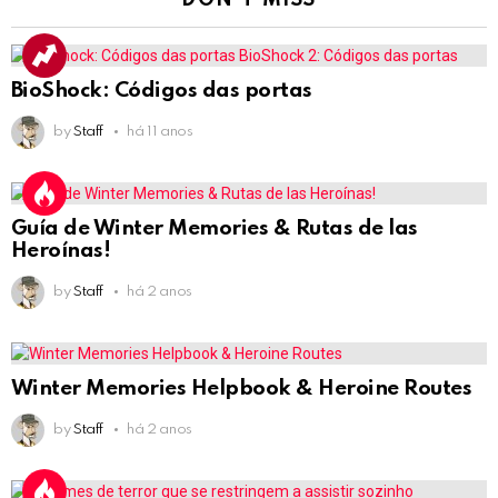
BioShock: Códigos das portas
by
Staff
há 11 anos
Guía de Winter Memories & Rutas de las
Heroínas!
by
Staff
há 2 anos
Winter Memories Helpbook & Heroine Routes
by
Staff
há 2 anos