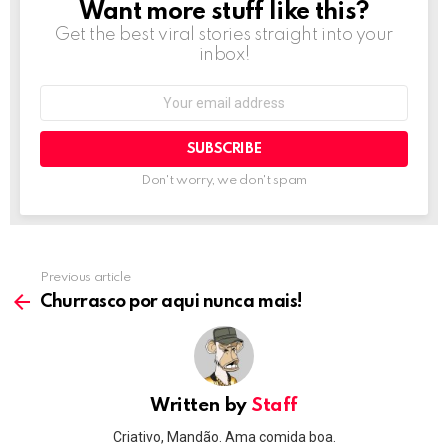
Want more stuff like this?
NEWSLETTER
Get the best viral stories straight into your
inbox!
Email
address:
Don't worry, we don't spam
Previous article
See
more
Churrasco por aqui nunca mais!
Written by
Staff
Criativo, Mandão. Ama comida boa.