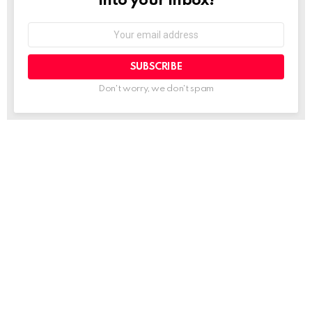
into your inbox!
Email
address:
Don't worry, we don't spam