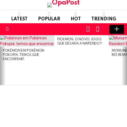
LATEST
POPULAR
HOT
TRENDING
LOGIN
SWITCH
SKIN
Menu
PICKMON: O NOVO JOGO
LATEST
QUE DESAFIA A NINTENDO?
STORIES
POKÉMON EM POKÉMON
MONUMEN
POKOPIA: TEMOS QUE
RE3 REM
ENCONTRAR!