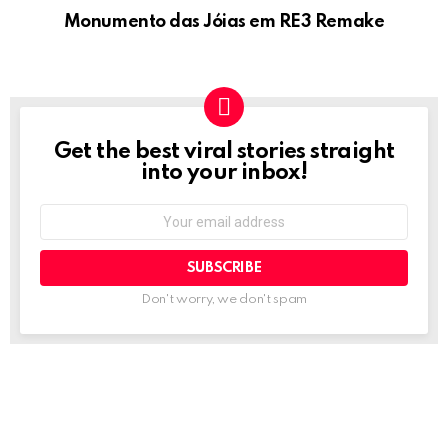
Monumento das Jóias em RE3 Remake
Get the best viral stories straight
NEWSLETTER
into your inbox!
Email
address:
Don't worry, we don't spam