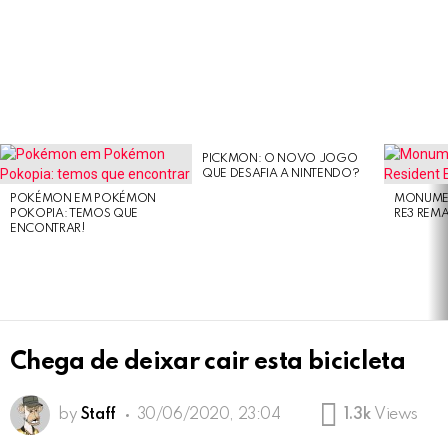
PICKMON: O NOVO JOGO
LATEST
QUE DESAFIA A NINTENDO?
STORIES
POKÉMON EM POKÉMON
MONUMEN
POKOPIA: TEMOS QUE
RE3 REM
ENCONTRAR!
Chega de deixar cair esta bicicleta
by
Staff
30/06/2020, 23:04
1.3k
Views