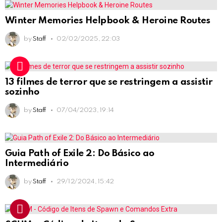
Winter Memories Helpbook & Heroine Routes
by
Staff
02/02/2025, 22:03
13 filmes de terror que se restringem a assistir
sozinho
by
Staff
07/04/2023, 19:14
Guia Path of Exile 2: Do Básico ao
Intermediário
by
Staff
29/12/2024, 15:42