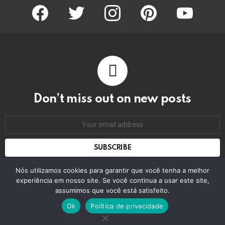
facebook
twitter
instagram
pinterest
youtube
Don’t miss out on new posts
Email
address:
Don't worry, we don't spam
Nós utilizamos cookies para garantir que você tenha a melhor
experiência em nosso site. Se você continua a usar este site,
assumimos que você está satisfeito.
© 2026 by bring the pixel. Remember to change this
Ok
Política de privacidade
Home
Contact us
GDPR Privacy policy