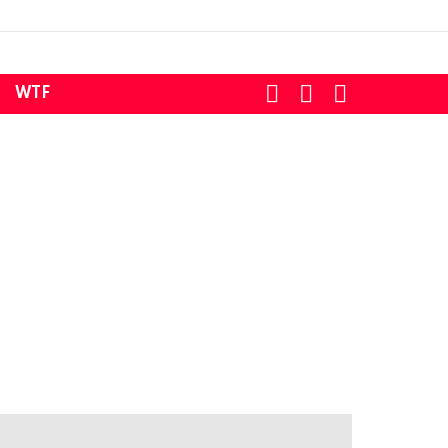
SEARCH
LOGIN
SWITCH
WTF
SKIN