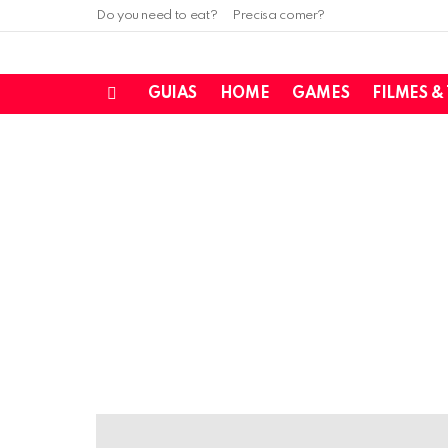
Do you need to eat?
Precisa comer?
GUIAS
HOME
GAMES
FILMES &
Menu
LATEST
STORIES