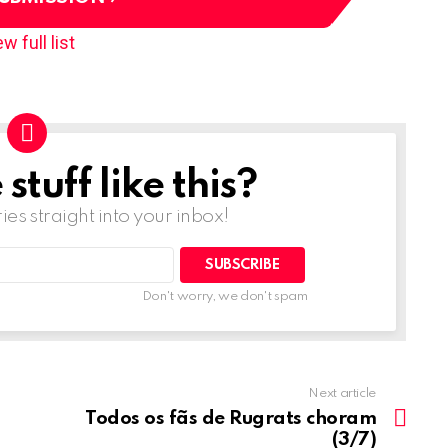
w full list
tuff like this?
ries straight into your inbox!
Don't worry, we don't spam
Next article
Todos os fãs de Rugrats choram
(3/7)