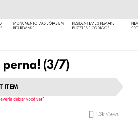
O
MONUMENTO DAS JÓIAS EM
RESIDENT EVIL 3 REMAKE
NE
O?
RE3 REMAKE
PUZZLES E CÓDIGOS
SEC
 perna! (3/7)
T ITEM
veria deixar você ver"
1.3k
Views