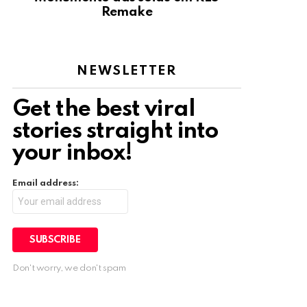
Remake
NEWSLETTER
Get the best viral
stories straight into
your inbox!
Email address:
Don't worry, we don't spam