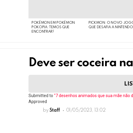
POKÉMON EM POKÉMON
PICKMON: O NOVO JOG
POKOPIA: TEMOS QUE
QUE DESAFIA A NINTEND
ENCONTRAR!
Deve ser coceira na
LIS
Submitted to
"7 desenhos animados que sua mãe não de
Approved
by
Staff
01/05/2023, 13:02