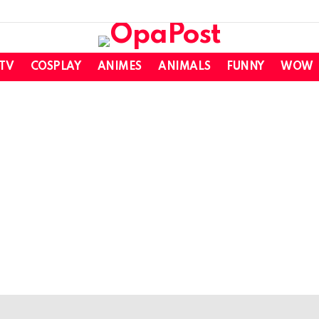
 TV
COSPLAY
ANIMES
ANIMALS
FUNNY
WOW