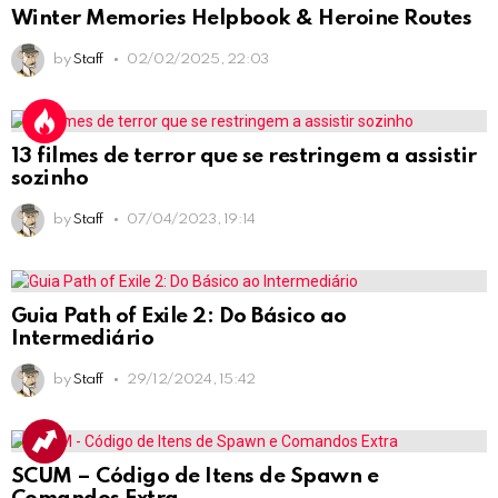
Winter Memories Helpbook & Heroine Routes
by
Staff
02/02/2025, 22:03
13 filmes de terror que se restringem a assistir
sozinho
by
Staff
07/04/2023, 19:14
Guia Path of Exile 2: Do Básico ao
Intermediário
by
Staff
29/12/2024, 15:42
SCUM – Código de Itens de Spawn e