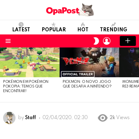
LATEST
POPULAR
HOT
TRENDING
LOGIN
SWITCH
SKIN
Menu
LATEST
STORIES
POKÉMON EM POKÉMON
PICKMON: O NOVO JOGO
MONUMEN
POKOPIA: TEMOS QUE
QUE DESAFIA A NINTENDO?
RE3 REM
ENCONTRAR!
by
Staff
02/04/2020, 02:30
2k
Views