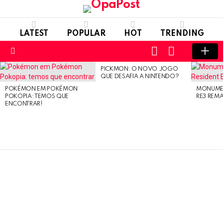
LATEST
POPULAR
HOT
TRENDING
LOGIN
SWITCH
SKIN
Menu
PICKMON: O NOVO JOGO
LATEST
QUE DESAFIA A NINTENDO?
STORIES
POKÉMON EM POKÉMON
MONUMEN
POKOPIA: TEMOS QUE
RE3 REM
ENCONTRAR!