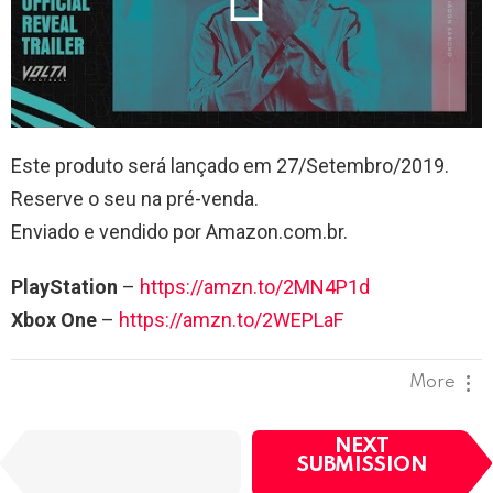
Este produto será lançado em 27/Setembro/2019.
Reserve o seu na pré-venda.
Enviado e vendido por Amazon.com.br.
PlayStation
–
https://amzn.to/2MN4P1d
Xbox One
–
https://amzn.to/2WEPLaF
More
I
NEXT
PREVIOUS
t
SUBMISSION
SUBMISSION
e