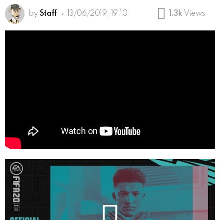
by
Staff
13/06/2019, 19:10
1.3k
Views