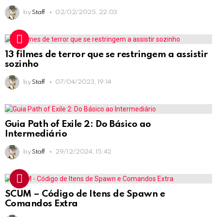
by
Staff
02/02/2025, 22:03
13 filmes de terror que se restringem a assistir
sozinho
by
Staff
07/04/2023, 19:14
Guia Path of Exile 2: Do Básico ao
Intermediário
by
Staff
29/12/2024, 15:42
SCUM – Código de Itens de Spawn e
Comandos Extra