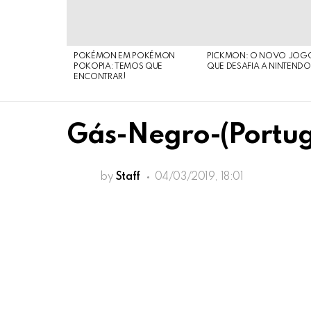
STORIES
POKÉMON EM POKÉMON
PICKMON: O NOVO JOG
POKOPIA: TEMOS QUE
QUE DESAFIA A NINTEND
ENCONTRAR!
Gás-Negro-(Portu
by
Staff
04/03/2019, 18:01