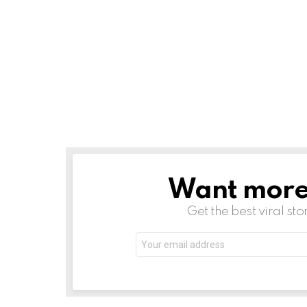
Want more s
NEWSLETTER
Get the best viral sto
Email
address: