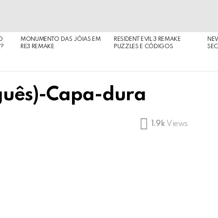
O
MONUMENTO DAS JÓIAS EM
RESIDENT EVIL 3 REMAKE
NE
O?
RE3 REMAKE
PUZZLES E CÓDIGOS
SEC
guês)-Capa-dura
1.9k
Views