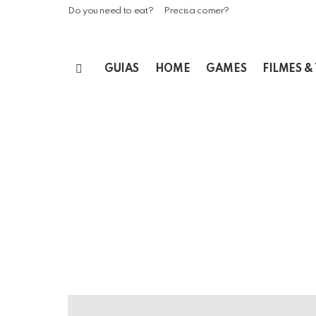
Do you need to eat?
Precisa comer?
GUIAS
HOME
GAMES
FILMES &
Menu
LATEST