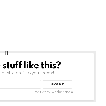
tuff like this?
ries straight into your inbox!
Don't worry, we don't spam