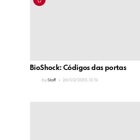
BioShock: Códigos das portas
by
Staff
26/02/2015, 13:51