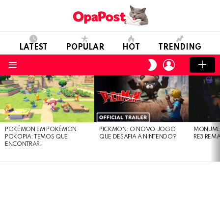
LATEST
POPULAR
HOT
TRENDING
LOGIN
SWITCH
SKIN
Menu
LATEST
STORIES
POKÉMON EM POKÉMON
PICKMON: O NOVO JOGO
MONUMEN
POKOPIA: TEMOS QUE
QUE DESAFIA A NINTENDO?
RE3 REM
ENCONTRAR!