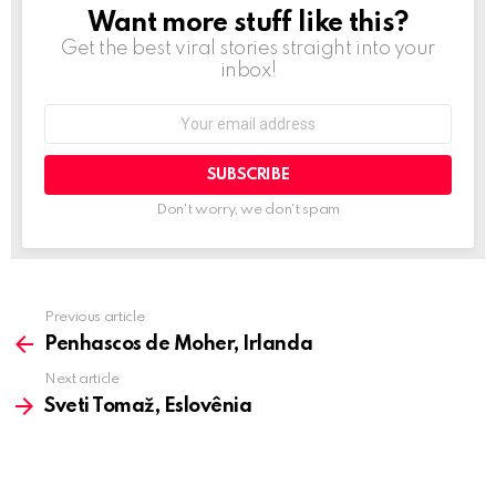
t
Want more stuff like this?
NEWSLETTER
i
Get the best viral stories straight into your
o
inbox!
n
Email
address:
Don't worry, we don't spam
Previous article
See
more
Penhascos de Moher, Irlanda
Next article
Sveti Tomaž, Eslovênia