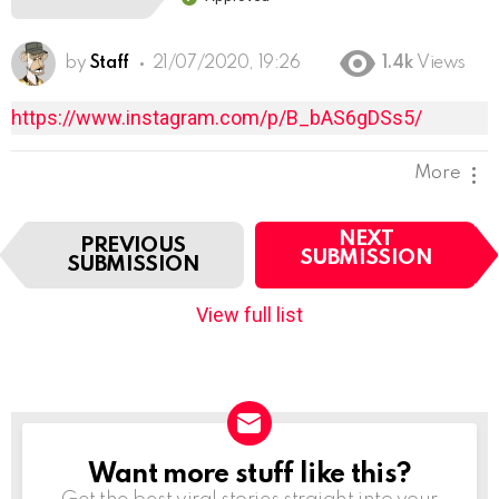
by
Staff
21/07/2020, 19:26
1.4k
Views
https://www.instagram.com/p/B_bAS6gDSs5/
More
I
NEXT
PREVIOUS
t
SUBMISSION
SUBMISSION
e
m
View full list
n
a
v
i
g
a
t
Want more stuff like this?
NEWSLETTER
i