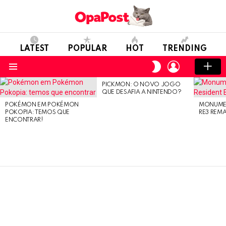
LATEST
POPULAR
HOT
TRENDING
LOGIN
SWITCH
SKIN
Menu
PICKMON: O NOVO JOGO
LATEST
QUE DESAFIA A NINTENDO?
STORIES
POKÉMON EM POKÉMON
MONUMEN
POKOPIA: TEMOS QUE
RE3 REM
ENCONTRAR!