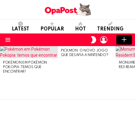
LATEST
POPULAR
HOT
TRENDING
LOGIN
SWITCH
SKIN
Menu
PICKMON: O NOVO JOGO
LATEST
QUE DESAFIA A NINTENDO?
STORIES
POKÉMON EM POKÉMON
MONUMEN
POKOPIA: TEMOS QUE
RE3 REM
ENCONTRAR!