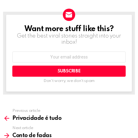
v
i
g
a
t
Want more stuff like this?
NEWSLETTER
i
Get the best viral stories straight into your
o
inbox!
n
Email
address:
Don't worry, we don't spam
Previous article
See
more
Privacidade é tudo
Next article
Conto de fadas