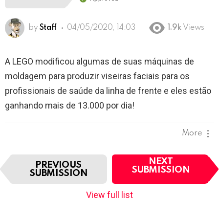
by
Staff
04/05/2020, 14:03
1.9k
Views
A LEGO modificou algumas de suas máquinas de
moldagem para produzir viseiras faciais para os
profissionais de saúde da linha de frente e eles estão
ganhando mais de 13.000 por dia!
More
I
NEXT
PREVIOUS
t
SUBMISSION
SUBMISSION
e
m
View full list
n
a