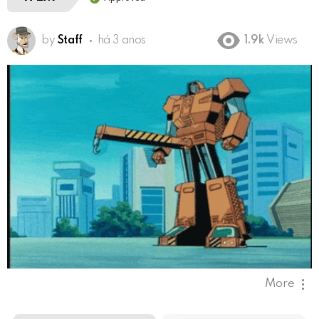
by
Staff
há 3 anos
1.9k
Views
More