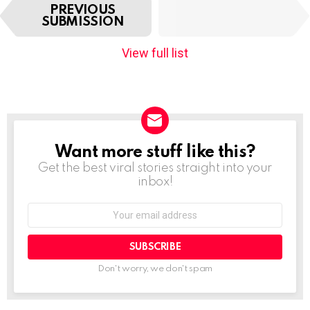
I
NEXT
PREVIOUS
t
SUBMISSION
SUBMISSION
e
m
View full list
n
a
v
i
g
a
t
Want more stuff like this?
NEWSLETTER
i
Get the best viral stories straight into your
o
inbox!
n
Email
address:
Don't worry, we don't spam