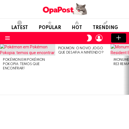
LATEST
POPULAR
HOT
TRENDING
LOGIN
SWITCH
SKIN
Menu
PICKMON: O NOVO JOGO
LATEST
QUE DESAFIA A NINTENDO?
STORIES
POKÉMON EM POKÉMON
MONUMEN
POKOPIA: TEMOS QUE
RE3 REM
ENCONTRAR!