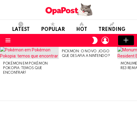
LATEST
POPULAR
HOT
TRENDING
LOGIN
SWITCH
SKIN
Menu
PICKMON: O NOVO JOGO
LATEST
QUE DESAFIA A NINTENDO?
STORIES
POKÉMON EM POKÉMON
MONUMEN
POKOPIA: TEMOS QUE
RE3 REM
ENCONTRAR!