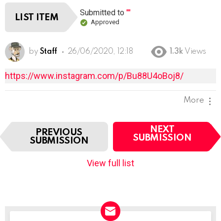
Submitted to
""
LIST ITEM
Approved
by
Staff
26/06/2020, 12:18
1.3k
Views
https://www.instagram.com/p/Bu88U4oBoj8/
More
I
NEXT
PREVIOUS
t
SUBMISSION
SUBMISSION
e
m
View full list
n
a
v
i
g
a