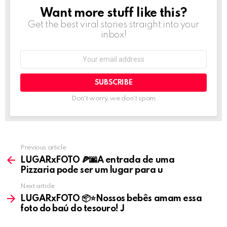
t
Want more stuff like this?
NEWSLETTER
i
Get the best viral stories straight into your
o
inbox!
n
Email
address:
Don't worry, we don't spam
Previous article
See
more
LUGARxFOTO 🍕🌆A entrada de uma
Pizzaria pode ser um lugar para u
Next article
LUGARxFOTO 📦⭐️Nossos bebês amam essa
foto do baú do tesouro! J