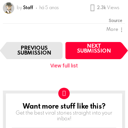
by
Staff
há 5 anos
2.3k
Views
Source
More
I
NEXT
PREVIOUS
t
SUBMISSION
SUBMISSION
e
m
View full list
n
a
v
i
g
a
t
Want more stuff like this?
NEWSLETTER
i
Get the best viral stories straight into your
o
inbox!
n