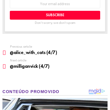
Email
address:
Don't worry, we don't spam
Previous article
See
more
@alice_with_cats (4/7)
Next article
@milliganvick (4/7)