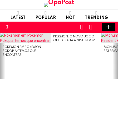
LATEST
POPULAR
HOT
TRENDING
LOGIN
SWITCH
SKIN
Menu
PICKMON: O NOVO JOGO
LATEST
QUE DESAFIA A NINTENDO?
STORIES
POKÉMON EM POKÉMON
MONUMEN
POKOPIA: TEMOS QUE
RE3 REM
ENCONTRAR!