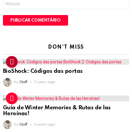
Site
DON'T MISS
BioShock: Códigos das portas
by
Staff
11 years ago
Guía de Winter Memories & Rutas de las
Heroínas!
by
Staff
2 years ago