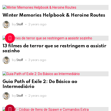
Winter Memories Helpbook & Heroine Routes
by
Staff
2 years ago
13 filmes de terror que se restringem a assistir
sozinho
by
Staff
3 years ago
Guia Path of Exile 2: Do Básico ao
Intermediário
by
Staff
2 years ago