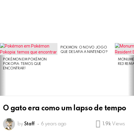
PICKMON: O NOVO JOGO
LATEST
QUE DESAFIA A NINTENDO?
STORIES
POKÉMON EM POKÉMON
MONUMEN
POKOPIA: TEMOS QUE
RE3 REM
ENCONTRAR!
O gato era como um lapso de tempo
by
Staff
6 years ago
1.9k
Views