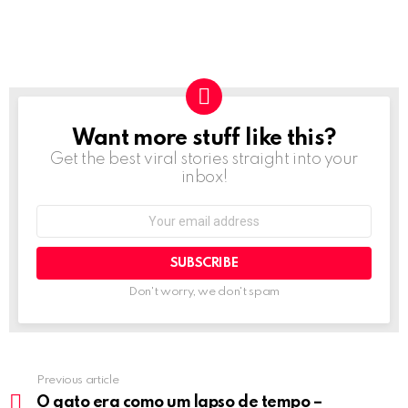
Want more stuff like this?
NEWSLETTER
Get the best viral stories straight into your
inbox!
Email
address:
Don't worry, we don't spam
Previous article
See
more
O gato era como um lapso de tempo –