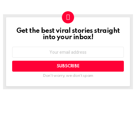
Get the best viral stories straight
NEWSLETTER
into your inbox!
Email
address:
Don't worry, we don't spam