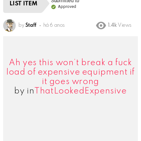
Submitted to
""
LIST ITEM
Approved
by
Staff
há 6 anos
1.4k
Views
Ah yes this won’t break a fuck
load of expensive equipment if
it goes wrong
by
in
ThatLookedExpensive