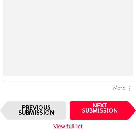
More
I
NEXT
PREVIOUS
t
SUBMISSION
SUBMISSION
e
m
View full list
n