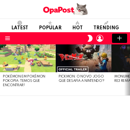
LATEST
POPULAR
HOT
TRENDING
LOGIN
SWITCH
SKIN
Menu
LATEST
STORIES
POKÉMON EM POKÉMON
PICKMON: O NOVO JOGO
MONUMEN
POKOPIA: TEMOS QUE
QUE DESAFIA A NINTENDO?
RE3 REM
ENCONTRAR!