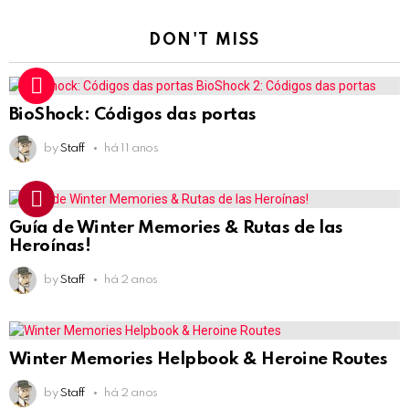
DON'T MISS
BioShock: Códigos das portas
by
Staff
há 11 anos
Guía de Winter Memories & Rutas de las
Heroínas!
by
Staff
há 2 anos
Winter Memories Helpbook & Heroine Routes
by
Staff
há 2 anos