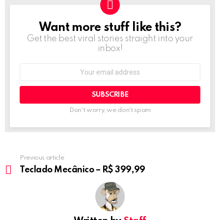
Want more stuff like this?
NEWSLETTER
Get the best viral stories straight into your
inbox!
Email
address:
Don't worry, we don't spam
Previous article
See
more
Teclado Mecânico – R$ 399,99