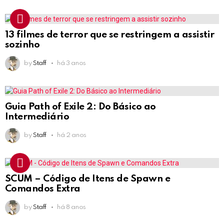
13 filmes de terror que se restringem a assistir
sozinho
by
Staff
há 3 anos
Guia Path of Exile 2: Do Básico ao
Intermediário
by
Staff
há 2 anos
SCUM – Código de Itens de Spawn e
Comandos Extra
by
Staff
há 8 anos