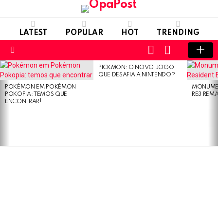
LATEST
POPULAR
HOT
TRENDING
LOGIN
SWITCH
SKIN
Menu
PICKMON: O NOVO JOGO
LATEST
QUE DESAFIA A NINTENDO?
STORIES
POKÉMON EM POKÉMON
MONUMEN
POKOPIA: TEMOS QUE
RE3 REM
ENCONTRAR!