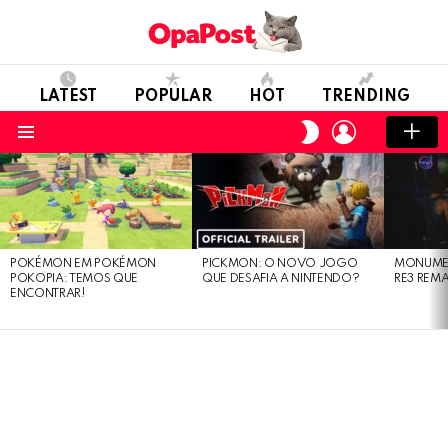
LATEST
POPULAR
HOT
TRENDING
LOGIN
SWITCH
SKIN
Menu
LATEST
STORIES
POKÉMON EM POKÉMON
PICKMON: O NOVO JOGO
MONUMEN
POKOPIA: TEMOS QUE
QUE DESAFIA A NINTENDO?
RE3 REM
ENCONTRAR!