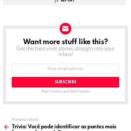
REPORT
Want more stuff like this?
NEWSLETTER
Get the best viral stories straight into your
inbox!
Email
address:
Don't worry, we don't spam
Previous article
See
more
Trivia: Você pode identificar as pontes mais