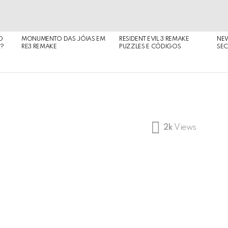
O
MONUMENTO DAS JÓIAS EM
RESIDENT EVIL 3 REMAKE
NE
O?
RE3 REMAKE
PUZZLES E CÓDIGOS
SEC
2k
Views