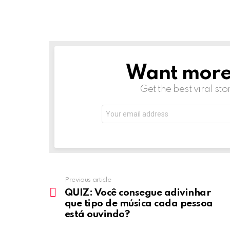
Want more s
NEWSLETTER
Get the best viral sto
Email
address:
Previous article
See
more
QUIZ: Você consegue adivinhar
que tipo de música cada pessoa
está ouvindo?