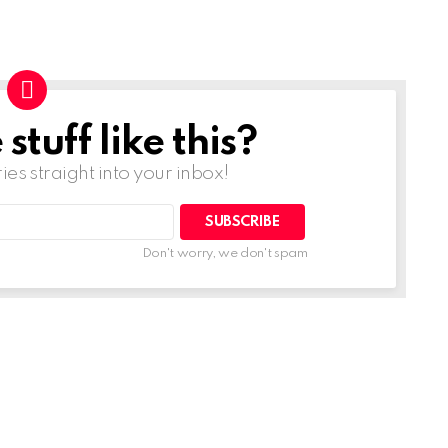
tuff like this?
ries straight into your inbox!
Don't worry, we don't spam