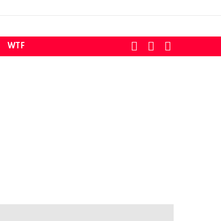
SEARCH
LOGIN
SWITCH
WTF
SKIN