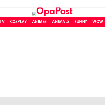
 TV
COSPLAY
ANIMES
ANIMALS
FUNNY
WOW