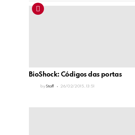
BioShock: Códigos das portas
by
Staff
26/02/2015, 13:51