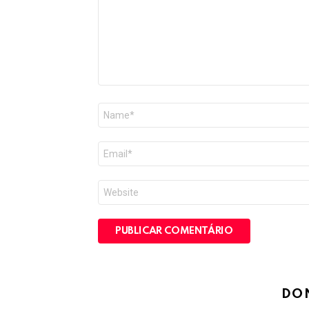
Nome
*
E-
mail
*
Site
DO