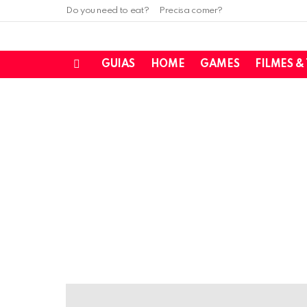
Do you need to eat?
Precisa comer?
GUIAS
HOME
GAMES
FILMES &
Menu
LATEST
STORIES