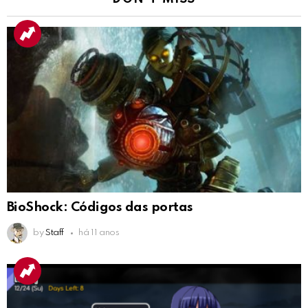
BioShock: Códigos das portas
by
Staff
há 11 anos