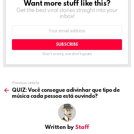
Want more stuff like this?
NEWSLETTER
Get the best viral stories straight into your
inbox!
Email
address:
Don't worry, we don't spam
Previous article
See
more
QUIZ: Você consegue adivinhar que tipo de
música cada pessoa está ouvindo?
Written by
Staff