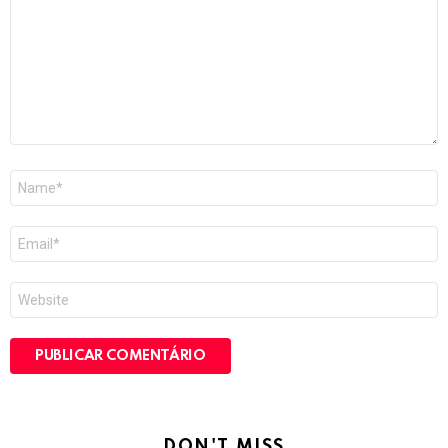
Nome
*
E-
mail
*
Site
DON'T MISS