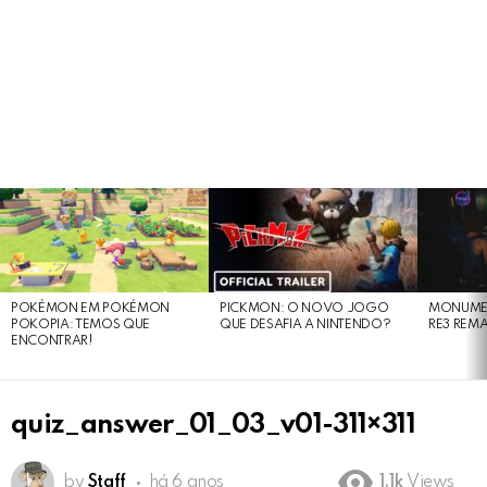
LATEST
STORIES
POKÉMON EM POKÉMON
PICKMON: O NOVO JOGO
MONUMEN
POKOPIA: TEMOS QUE
QUE DESAFIA A NINTENDO?
RE3 REM
ENCONTRAR!
quiz_answer_01_03_v01-311×311
by
Staff
há 6 anos
1.1k
Views