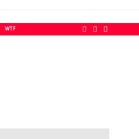
SEARCH
LOGIN
SWITCH
WTF
SKIN