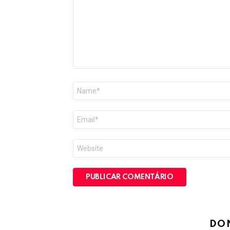
Nome
*
E-
mail
*
Site
DO