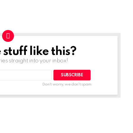
tuff like this?
ries straight into your inbox!
Don't worry, we don't spam