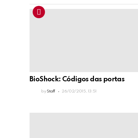
BioShock: Códigos das portas
by
Staff
26/02/2015, 13:51