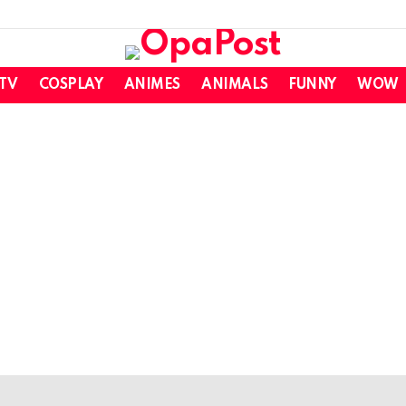
 TV
COSPLAY
ANIMES
ANIMALS
FUNNY
WOW