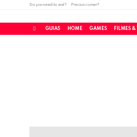
Do you need to eat?
Precisa comer?
GUIAS
HOME
GAMES
FILMES &
Menu
LATEST
STORIES