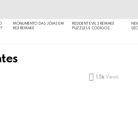
O
MONUMENTO DAS JÓIAS EM
RESIDENT EVIL 3 REMAKE
NE
O?
RE3 REMAKE
PUZZLES E CÓDIGOS
SEC
ntes
1.5k
Views