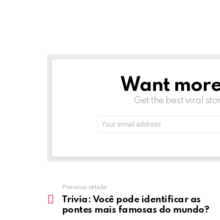
Want more s
NEWSLETTER
Get the best viral sto
Email
address:
Previous article
See
more
Trivia: Você pode identificar as
pontes mais famosas do mundo?